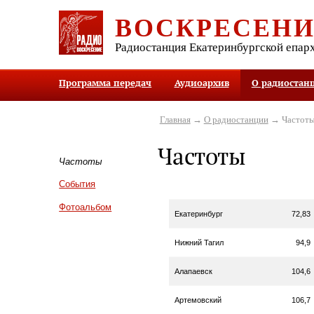
ВОСКРЕСЕН
Радиостанция Екатеринбургской епар
Программа передач
Аудиоархив
О радиостан
Главная
→
О радиостанции
→ Частот
Частоты
Частоты
События
Фотоальбом
Екатеринбург
72,83
Нижний Тагил
94,9
Алапаевск
104,6
Артемовский
106,7