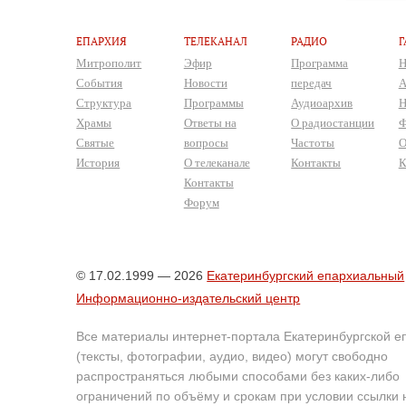
ЕПАРХИЯ
ТЕЛЕКАНАЛ
РАДИО
Г
Митрополит
Эфир
Программа
Н
События
Новости
передач
А
Структура
Программы
Аудиоархив
Н
Храмы
Ответы на
О радиостанции
Ф
Святые
вопросы
Частоты
О
История
О телеканале
Контакты
К
Контакты
Форум
© 17.02.1999 — 2026
Екатеринбургский епархиальный
Информационно-издательский центр
Все материалы интернет-портала Екатеринбургской е
(тексты, фотографии, аудио, видео) могут свободно
распространяться любыми способами без каких-либо
ограничений по объёму и срокам при условии ссылки 