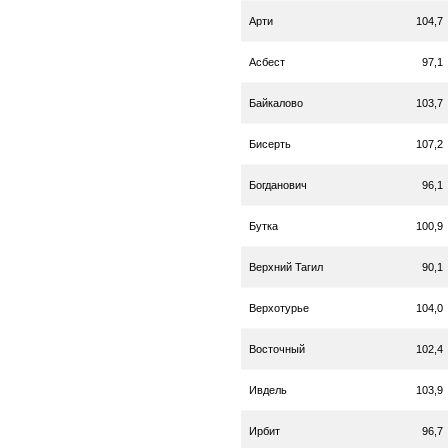
Арти
104,7
Асбест
97,1
Байкалово
103,7
Бисерть
107,2
Богданович
96,1
Бутка
100,9
Верхний Тагил
90,1
Верхотурье
104,0
Восточный
102,4
Ивдель
103,9
Ирбит
96,7