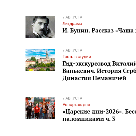
7 АВГУСТА
Литдрама
И. Бунин. Рассказ «Чаша 
7 АВГУСТА
Гость в студии
Гид-экскурсовод Витали
Ванькевич. История Сер
Династия Неманичей
7 АВГУСТА
Репортаж дня
«Царские дни-2026». Бес
паломниками ч. 3