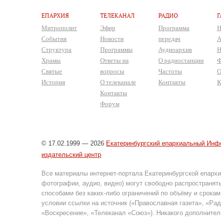
ЕПАРХИЯ
ТЕЛЕКАНАЛ
РАДИО
Г
Митрополит
Эфир
Программа
Н
События
Новости
передач
А
Структура
Программы
Аудиоархив
Н
Храмы
Ответы на
О радиостанции
Ф
Святые
вопросы
Частоты
О
История
О телеканале
Контакты
К
Контакты
Форум
© 17.02.1999 — 2026
Екатеринбургский епархиальный Инф
издательский центр
Все материалы интернет-портала Екатеринбургской епархи
фотографии, аудио, видео) могут свободно распространя
способами без каких-либо ограничений по объёму и срокам
условии ссылки на источник («Православная газета», «Ра
«Воскресение», «Телеканал «Союз»). Никакого дополнител