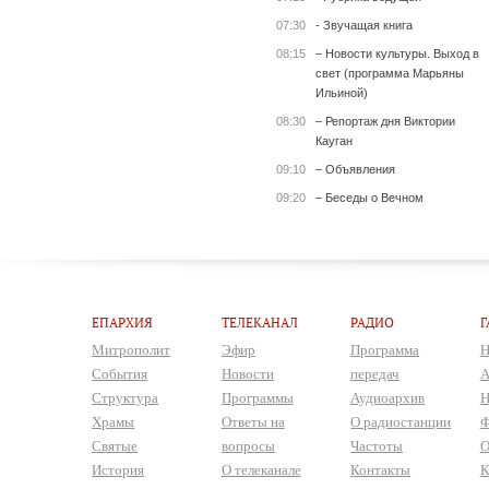
07:30
- Звучащая книга
08:15
– Новости культуры. Выход в
свет (программа Марьяны
Ильиной)
08:30
– Репортаж дня Виктории
Кауган
09:10
– Объявления
09:20
– Беседы о Вечном
ЕПАРХИЯ
ТЕЛЕКАНАЛ
РАДИО
Г
Митрополит
Эфир
Программа
Н
События
Новости
передач
А
Структура
Программы
Аудиоархив
Н
Храмы
Ответы на
О радиостанции
Ф
Святые
вопросы
Частоты
О
История
О телеканале
Контакты
К