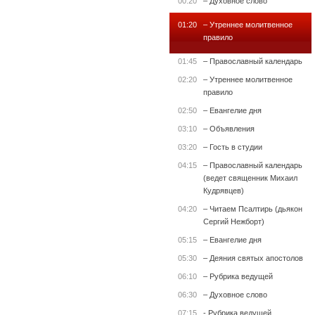
00:20
– Духовное слово
01:20
– Утреннее молитвенное
правило
01:45
– Православный календарь
02:20
– Утреннее молитвенное
правило
02:50
– Евангелие дня
03:10
– Объявления
03:20
– Гость в студии
04:15
– Православный календарь
(ведет священник Михаил
Кудрявцев)
04:20
– Читаем Псалтирь (дьякон
Сергий Нежборт)
05:15
– Евангелие дня
05:30
– Деяния святых апостолов
06:10
– Рубрика ведущей
06:30
– Духовное слово
07:15
- Рубрика ведущей