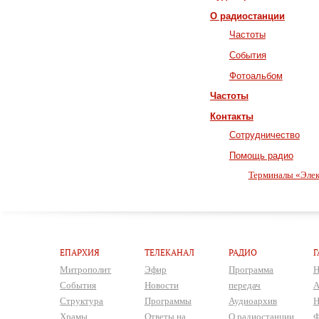
О радиостанции
Частоты
События
Фотоальбом
Частоты
Контакты
Сотрудничество
Помощь радио
Терминалы «Элек
ЕПАРХИЯ
ТЕЛЕКАНАЛ
РАДИО
Г
Митрополит
Эфир
Программа
Н
События
Новости
передач
А
Структура
Программы
Аудиоархив
Н
Храмы
Ответы на
О радиостанции
Ф