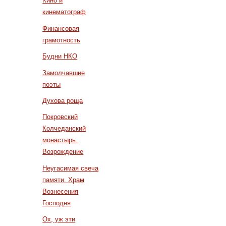
Кино и
кинематограф
Финансовая
грамотность
Будни НКО
Замолчавшие
поэты
Духова роща
Покровский
Колчеданский
монастырь.
Возрождение
Неугасимая свеча
памяти. Храм
Вознесения
Господня
Ох, уж эти