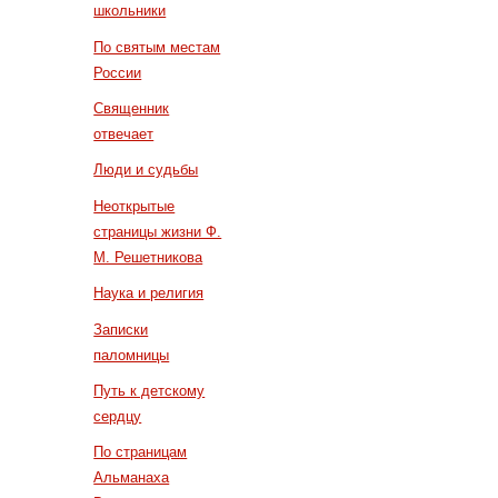
школьники
По святым местам
России
Священник
отвечает
Люди и судьбы
Неоткрытые
страницы жизни Ф.
М. Решетникова
Наука и религия
Записки
паломницы
Путь к детскому
сердцу
По страницам
Альманаха