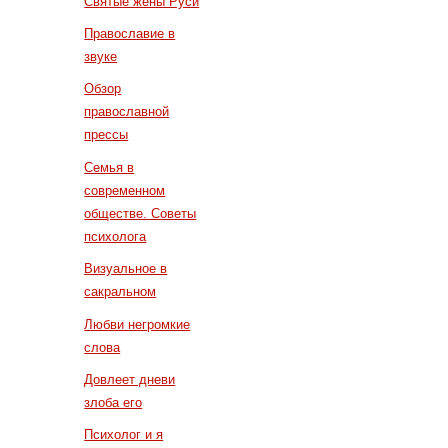
Святые жены Руси
Православие в
звуке
Обзор
православной
прессы
Семья в
современном
обществе. Советы
психолога
Визуальное в
сакральном
Любви негромкие
слова
Довлеет дневи
злоба его
Психолог и я