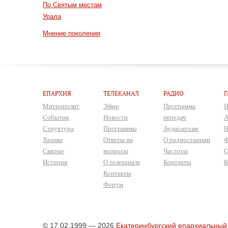
По Святым местам
Урала
Мнение поколения
ЕПАРХИЯ
ТЕЛЕКАНАЛ
РАДИО
Г
Митрополит
Эфир
Программа
Н
События
Новости
передач
А
Структура
Программы
Аудиоархив
Н
Храмы
Ответы на
О радиостанции
Ф
Святые
вопросы
Частоты
О
История
О телеканале
Контакты
К
Контакты
Форум
© 17.02.1999 — 2026
Екатеринбургский епархиальный