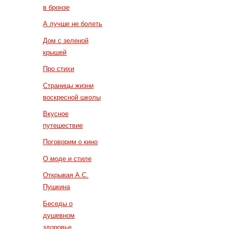
в бронзе
А лучше не болеть
Дом с зеленой
крышей
Про стихи
Страницы жизни
воскресной школы
Вкусное
путешествие
Поговорим о кино
О моде и стиле
Открывая А.С.
Пушкина
Беседы о
душевном
здоровье