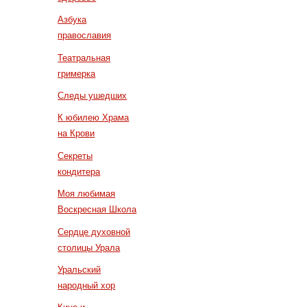
Азбука
православия
Театральная
гримерка
Следы ушедших
К юбилею Храма
на Крови
Секреты
кондитера
Моя любимая
Воскресная Школа
Сердце духовной
столицы Урала
Уральский
народный хор