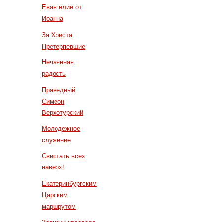
Евангелие от
Иоанна
За Христа
Претерпевшие
Нечаянная
радость
Праведный
Симеон
Верхотурский
Молодежное
служение
Свистать всех
наверх!
Екатеринбургским
Царским
маршрутом