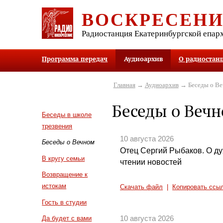
ВОСКРЕСЕН
Радиостанция Екатеринбургской епар
Программа передач
Аудиоархив
О радиостан
Главная
→
Аудиоархив
→ Беседы о В
Беседы о Веч
Беседы в школе
трезвения
10 августа 2026
Беседы о Вечном
Отец Сергий Рыбаков. О ду
В кругу семьи
чтении новостей
Возвращение к
истокам
Скачать файл
|
Копировать ссы
Гость в студии
10 августа 2026
Да будет с вами