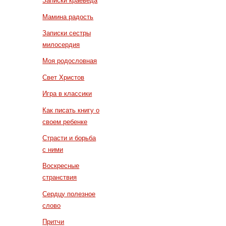
Записки краеведа
Мамина радость
Записки сестры
милосердия
Моя родословная
Свет Христов
Игра в классики
Как писать книгу о
своем ребенке
Страсти и борьба
с ними
Воскресные
странствия
Сердцу полезное
слово
Притчи