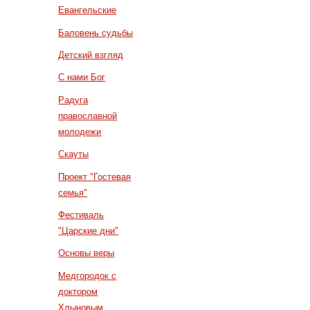
Евангельские
Баловень судьбы
Детский взгляд
С нами Бог
Радуга
православной
молодежи
Скауты
Проект "Гостевая
семья"
Фестиваль
"Царские дни"
Основы веры
Медгородок с
доктором
Хлыновым