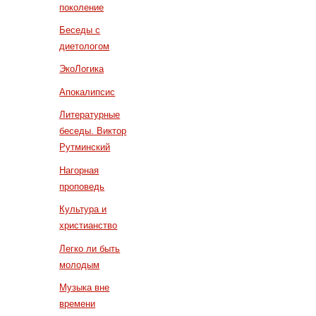
поколение
Беседы с
диетологом
ЭкоЛогика
Апокалипсис
Литературные
беседы. Виктор
Рутминский
Нагорная
проповедь
Культура и
христианство
Легко ли быть
молодым
Музыка вне
времени