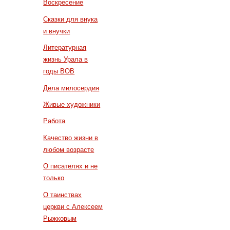
Воскресение
Сказки для внука
и внучки
Литературная
жизнь Урала в
годы ВОВ
Дела милосердия
Живые художники
Работа
Качество жизни в
любом возрасте
О писателях и не
только
О таинствах
церкви с Алексеем
Рыжковым