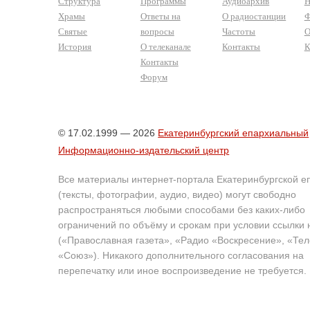
Структура
Программы
Аудиоархив
Н
Храмы
Ответы на
О радиостанции
Ф
Святые
вопросы
Частоты
О
История
О телеканале
Контакты
К
Контакты
Форум
© 17.02.1999 — 2026
Екатеринбургский епархиальный
Информационно-издательский центр
Все материалы интернет-портала Екатеринбургской е
(тексты, фотографии, аудио, видео) могут свободно
распространяться любыми способами без каких-либо
ограничений по объёму и срокам при условии ссылки 
(«Православная газета», «Радио «Воскресение», «Те
«Союз»). Никакого дополнительного согласования на
перепечатку или иное воспроизведение не требуется.