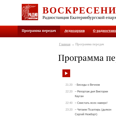
ВОСКРЕСЕН
Радиостанция Екатеринбургской епар
Программа передач
Аудиоархив
О радиостан
Главная
→ Программа передач
Программа пе
21:20
- Беседы о Вечном
22:20
– Репортаж дня Виктории
Кауган
22:40
– Свистать всех наверх!
23:20
– Читаем Псалтирь (дьякон
Сергий Нежборт)