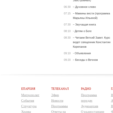
Заостровных)
06:30
– Духовное слово
07:15
– Мамины вести (программа
Марьяны Ильиной)
07:30
– Звучащая книга
08:10
- Детям о Боге
08:30
– Читаем Ветхий Завет. Курс
ведет священник Константин
Корепанов
09:10
- Объявления
09:20
– Беседы о Вечном
ЕПАРХИЯ
ТЕЛЕКАНАЛ
РАДИО
Г
Митрополит
Эфир
Программа
Н
События
Новости
передач
А
Структура
Программы
Аудиоархив
Н
Храмы
Ответы на
О радиостанции
Ф