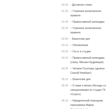
00:20
- Духовное слово
01:20
– Утреннее молитвенное
правило
01:45
– Православный календарь
02:20
– Утреннее молитвенное
правило
02:50
- Евангелие дня
03:10
– Объявления
03:20
– Гость в студии
04:10
– Православный календарь
(свящ. Михаил Кудрявцев)
04:25
– Читаем Псалтирь (дьякон
Сергий Нежборт)
05:10
– Евангелие дня
05:30
– О вере и жизни (беседы со
священниками из студии ТК
«Союз»)
06:10
– Юридический помощник
(программа Марии