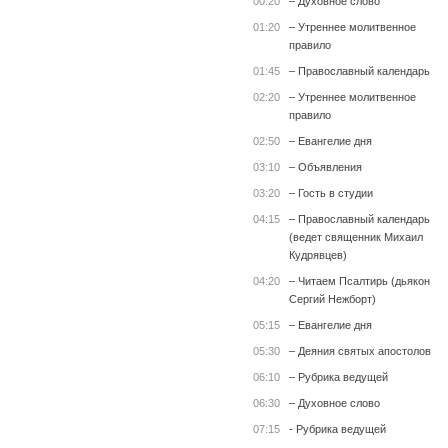
00:20
– Духовное слово
01:20
– Утреннее молитвенное
правило
01:45
– Православный календарь
02:20
– Утреннее молитвенное
правило
02:50
– Евангелие дня
03:10
– Объявления
03:20
– Гость в студии
04:15
– Православный календарь
(ведет священник Михаил
Кудрявцев)
04:20
– Читаем Псалтирь (дьякон
Сергий Нежборт)
05:15
– Евангелие дня
05:30
– Деяния святых апостолов
06:10
– Рубрика ведущей
06:30
– Духовное слово
07:15
- Рубрика ведущей