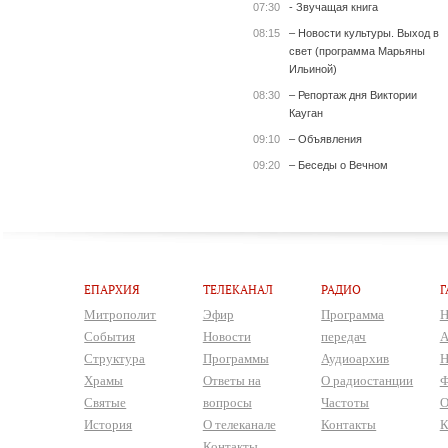
07:30
- Звучащая книга
08:15
– Новости культуры. Выход в
свет (программа Марьяны
Ильиной)
08:30
– Репортаж дня Виктории
Кауган
09:10
– Объявления
09:20
– Беседы о Вечном
ЕПАРХИЯ
ТЕЛЕКАНАЛ
РАДИО
Г
Митрополит
Эфир
Программа
Н
События
Новости
передач
А
Структура
Программы
Аудиоархив
Н
Храмы
Ответы на
О радиостанции
Ф
Святые
вопросы
Частоты
О
История
О телеканале
Контакты
К
Контакты