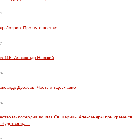
24
др Лавров. Про путешествия
24
а 115. Александр Невский
24
ександр Дубасов. Честь и тщеславие
24
ество милосердия во имя Св. царицы Александры при храме св.
я Чудотворца…
24