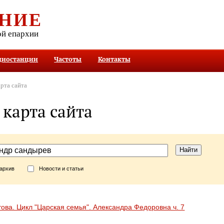
НИЕ
ой епархии
диостанции
Частоты
Контакты
рта сайта
 карта сайта
Найти
архив
Новости и статьи
това. Цикл "Царская семья". Александра Федоровна ч. 7