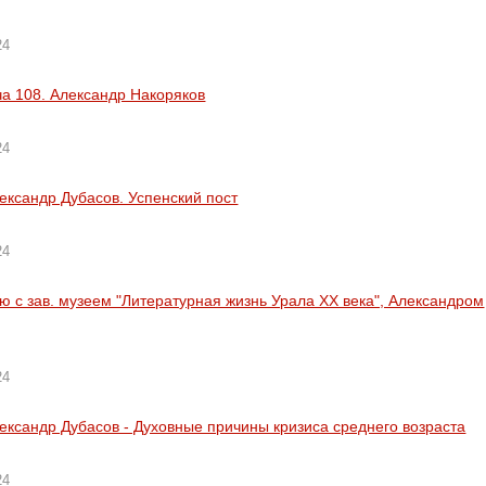
24
а 108. Александр Накоряков
24
ександр Дубасов. Успенский пост
24
ю с зав. музеем "Литературная жизнь Урала XX века", Александром
24
ександр Дубасов - Духовные причины кризиса среднего возраста
24