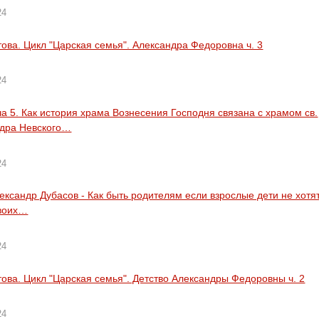
24
това. Цикл "Царская семья". Александра Федоровна ч. 3
24
а 5. Как история храма Вознесения Господня связана с храмом св.
дра Невского…
24
ександр Дубасов - Как быть родителям если взрослые дети не хотя
своих…
24
това. Цикл "Царская семья". Детство Александры Федоровны ч. 2
24