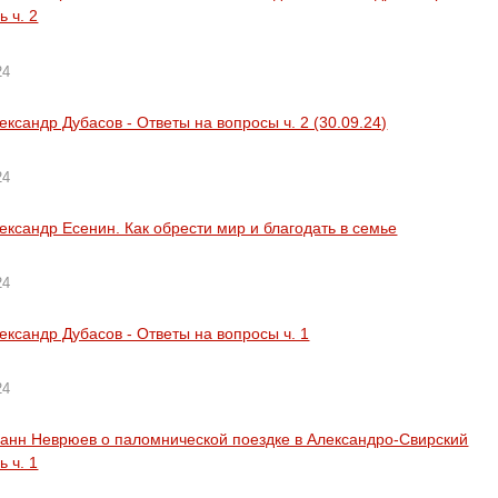
ь ч. 2
24
ександр Дубасов - Ответы на вопросы ч. 2 (30.09.24)
24
ександр Есенин. Как обрести мир и благодать в семье
24
ександр Дубасов - Ответы на вопросы ч. 1
24
анн Неврюев о паломнической поездке в Александро-Свирский
ь ч. 1