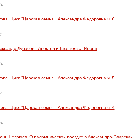
24
това. Цикл "Царская семья". Александра Федоровна ч. 6
24
ександр Дубасов - Апостол и Евангелист Иоанн
24
това. Цикл "Царская семья". Александра Федоровна ч. 5
24
това. Цикл "Царская семья". Александра Федоровна ч. 4
24
анн Неврюев. О паломнической поездке в Александро-Свирский