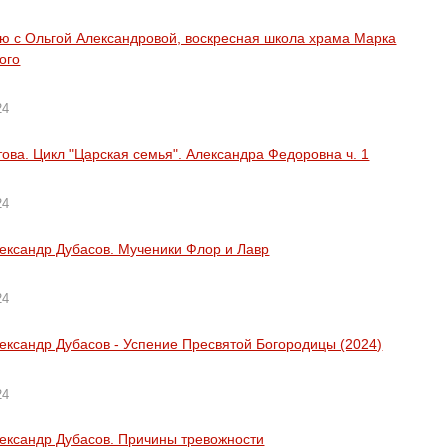
ю с Ольгой Александровой, воскресная школа храма Марка
ого
24
това. Цикл "Царская семья". Александра Федоровна ч. 1
24
ександр Дубасов. Мученики Флор и Лавр
24
ександр Дубасов - Успение Пресвятой Богородицы (2024)
24
ександр Дубасов. Причины тревожности