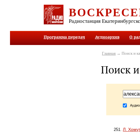
ВОСКРЕСЕ
Радиостанция Екатеринбургск
Программа передач
Аудиоархив
О ра
Главная
→ Поиск и ка
Поиск и
Аудио
Л. Хому