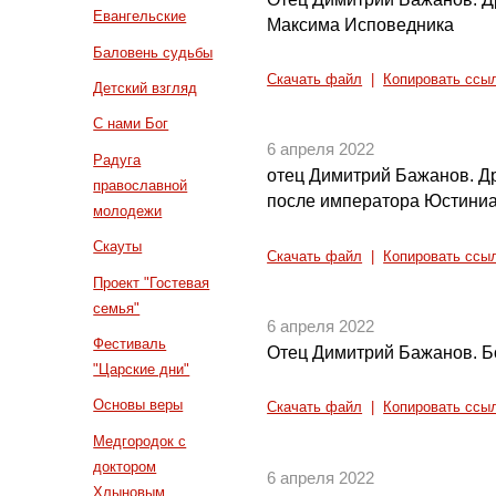
Евангельские
Максима Исповедника
Баловень судьбы
Скачать файл
|
Копировать ссы
Детский взгляд
С нами Бог
6 апреля 2022
Радуга
отец Димитрий Бажанов. Д
православной
после императора Юстини
молодежи
Скауты
Скачать файл
|
Копировать ссы
Проект "Гостевая
семья"
6 апреля 2022
Фестиваль
Отец Димитрий Бажанов. Б
"Царские дни"
Основы веры
Скачать файл
|
Копировать ссы
Медгородок с
доктором
6 апреля 2022
Хлыновым