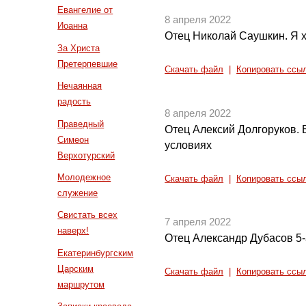
Евангелие от
8 апреля 2022
Иоанна
Отец Николай Саушкин. Я х
За Христа
Претерпевшие
Скачать файл
|
Копировать ссы
Нечаянная
радость
8 апреля 2022
Праведный
Отец Алексий Долгоруков.
Симеон
условиях
Верхотурский
Молодежное
Скачать файл
|
Копировать ссы
служение
Свистать всех
7 апреля 2022
наверх!
Отец Александр Дубасов 5-
Екатеринбургским
Царским
Скачать файл
|
Копировать ссы
маршрутом