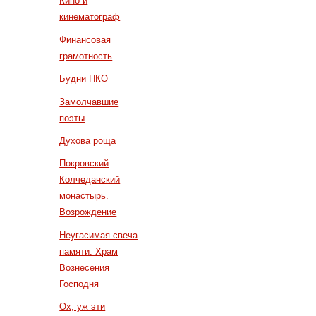
Кино и
кинематограф
Финансовая
грамотность
Будни НКО
Замолчавшие
поэты
Духова роща
Покровский
Колчеданский
монастырь.
Возрождение
Неугасимая свеча
памяти. Храм
Вознесения
Господня
Ох, уж эти