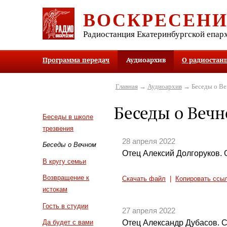
ВОСКРЕСЕН
Радиостанция Екатеринбургской епар
Программа передач
Аудиоархив
О радиостан
Главная
→
Аудиоархив
→ Беседы о В
Беседы о Веч
Беседы в школе
трезвения
28 апреля 2022
Беседы о Вечном
Отец Алексий Долгоруков. 
В кругу семьи
Возвращение к
Скачать файл
|
Копировать ссы
истокам
Гость в студии
27 апреля 2022
Отец Александр Дубасов. 
Да будет с вами