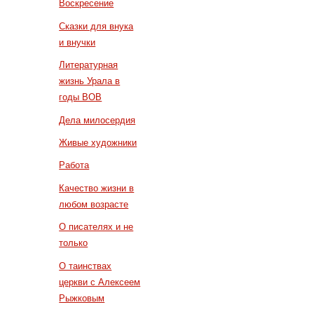
Воскресение
Сказки для внука
и внучки
Литературная
жизнь Урала в
годы ВОВ
Дела милосердия
Живые художники
Работа
Качество жизни в
любом возрасте
О писателях и не
только
О таинствах
церкви с Алексеем
Рыжковым