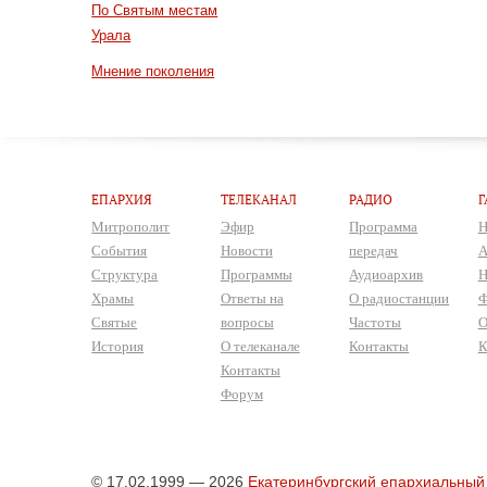
По Святым местам
Урала
Мнение поколения
ЕПАРХИЯ
ТЕЛЕКАНАЛ
РАДИО
Г
Митрополит
Эфир
Программа
Н
События
Новости
передач
А
Структура
Программы
Аудиоархив
Н
Храмы
Ответы на
О радиостанции
Ф
Святые
вопросы
Частоты
О
История
О телеканале
Контакты
К
Контакты
Форум
© 17.02.1999 — 2026
Екатеринбургский епархиальный