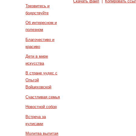
Скачать файл
|
Копировать ссы
Трезвитесь и
бодрствуйте
Об интересном и
полезном
Благочестиво и
красиво
Дети в мире
искусства
В стране чудес с
Ольгой
Войцеховской
Счастливая семья
Новостной собор
Встреча за
кулисами
Молитва вылитая