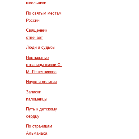
школьники
По святым местам
России
Священник
отвечает
Люди и судьбы
Неоткрытые
страницы жизни Ф.
М. Решетникова
Наука и религия
Записки
паломницы
Путь к детскому
сердцу
По страницам
Альманаха