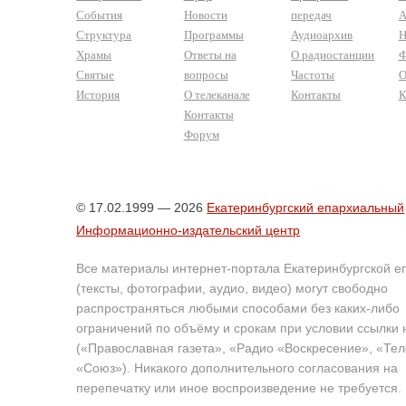
События
Новости
передач
А
Структура
Программы
Аудиоархив
Н
Храмы
Ответы на
О радиостанции
Ф
Святые
вопросы
Частоты
О
История
О телеканале
Контакты
К
Контакты
Форум
© 17.02.1999 — 2026
Екатеринбургский епархиальный
Информационно-издательский центр
Все материалы интернет-портала Екатеринбургской е
(тексты, фотографии, аудио, видео) могут свободно
распространяться любыми способами без каких-либо
ограничений по объёму и срокам при условии ссылки 
(«Православная газета», «Радио «Воскресение», «Те
«Союз»). Никакого дополнительного согласования на
перепечатку или иное воспроизведение не требуется.