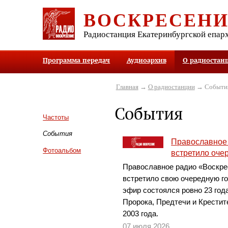
ВОСКРЕСЕН
Радиостанция Екатеринбургской епар
Программа передач
Аудиоархив
О радиостан
Главная
→
О радиостанции
→ Событи
События
Частоты
События
Православное
Фотоальбом
встретило оче
Православное радио «Воскре
встретило свою очередную го
эфир состоялся ровно 23 года
Пророка, Предтечи и Крестит
2003 года.
07 июля 2026