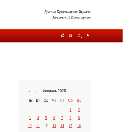
Русская Православная Церковь
Московский Патриархат
←
←
→
→
Февраль 2025
Пн
Вт
Ср
Чт
Пт
Сб
Вс
1
2
3
4
5
6
7
8
9
10
11
12
13
14
15
16