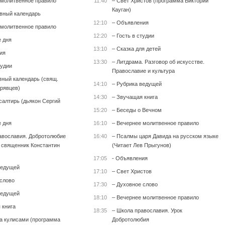
 молитвенное правило
11:40
– Свет Христов (программа Виктории
Кауган)
вный календарь
12:10
– Объявления
 молитвенное правило
12:20
– Гость в студии
е дня
13:10
– Сказка для детей
ия
13:30
– Литдрама. Разговор об искусстве.
тудии
Православие и культура
вный календарь (свящ.
14:10
– Рубрика ведущей
рявцев)
14:30
– Звучащая книга
салтирь (дьякон Сергий
15:20
– Беседы о Вечном
е дня
16:10
– Вечернее молитвенное правило
авославия. Добротолюбие
16:40
– Псалмы царя Давида на русском языке
т священник Константин
(Читает Лев Прыгунов)
17:05
- Объявления
ведущей
17:10
– Свет Христов
 слово
17:30
– Духовное слово
ведущей
18:10
– Вечернее молитвенное правило
 книга
18:35
– Школа православия. Урок
за кулисами (программа
Добротолюбия