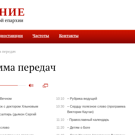
НИЕ
ой епархии
диостанции
Частоты
Контакты
 передач
мма передач
 Вечном
10:10
– Рубрика ведущей
ок с доктором Хлыновым
10:30
– Сердцу полезное слово (программа
Виктории Кауган)
салтирь (дьякон Сергий
11:10
- Православный календарь
 слово
11:20
– Детям о Боге