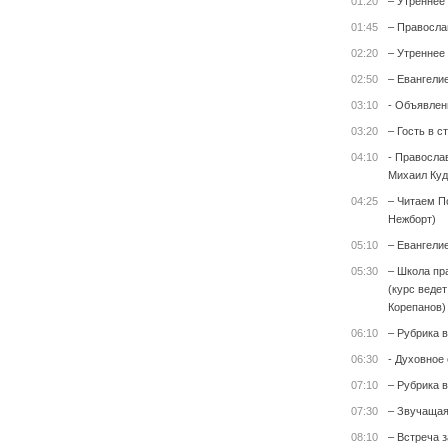
01:20
– Утреннее
01:45
– Правосла
02:20
– Утреннее
02:50
– Евангели
03:10
- Объявлен
03:20
– Гость в с
04:10
- Правосла
Михаил Куд
04:25
– Читаем П
Нежборт)
05:10
– Евангели
05:30
– Школа пр
(курс веде
Корепанов)
06:10
– Рубрика 
06:30
- Духовное
07:10
– Рубрика 
07:30
– Звучащая
08:10
– Встреча 