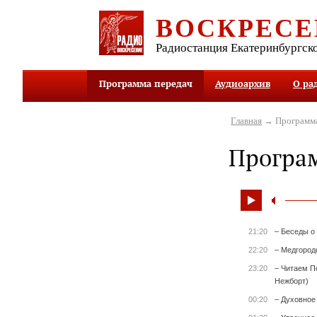
ВОСКРЕСЕ
Радиостанция Екатеринбургск
Программа передач
Аудиоархив
О ра
Главная
→ Программа
Програ
21:20
– Беседы о
22:20
– Медгород
23:20
– Читаем П
Нежборт)
00:20
– Духовное