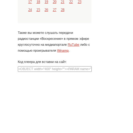
17
18
19
20
21
22
23
24
25
26
27
28
Также вы можете слушать передачи
радиостанции «Воскресение» в прямом эфире
круглосуточно на медиапортале
RuTube
либо с
помощью проигрывателя
Winamp
.
Код плеера для вставки на сайт: