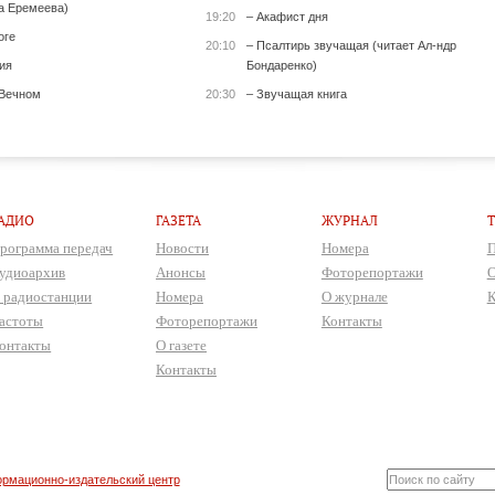
а Еремеева)
19:20
– Акафист дня
оге
20:10
– Псалтирь звучащая (читает Ал-ндр
ия
Бондаренко)
 Вечном
20:30
– Звучащая книга
АДИО
ГАЗЕТА
ЖУРНАЛ
рограмма передач
Новости
Номера
П
удиоархив
Анонсы
Фоторепортажи
О
 радиостанции
Номера
О журнале
К
астоты
Фоторепортажи
Контакты
онтакты
О газете
Контакты
рмационно-издательский центр