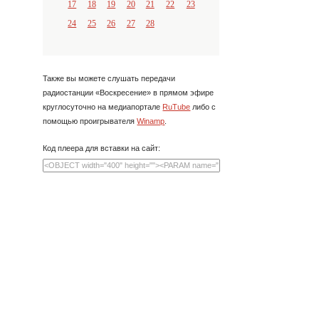
17
18
19
20
21
22
23
24
25
26
27
28
Также вы можете слушать передачи
радиостанции «Воскресение» в прямом эфире
круглосуточно на медиапортале
RuTube
либо с
помощью проигрывателя
Winamp
.
Код плеера для вставки на сайт: