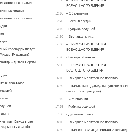
12:00
– ПРЯМАЯ ТРАНСЛЯЦИЯ
 молитвенное правило
ВСЕНОЩНОГО БДЕНИЯ
вный календарь
12:10
– Объявления
 молитвенное правило
12:20
– Гость в студии
е дня
13:10
- Рубрика ведущей
ния
13:30
– Звучащая книга
тудии
14:00
– ПРЯМАЯ ТРАНСЛЯЦИЯ
вный календарь (ведет
ВСЕНОЩНОГО БДЕНИЯ
Михаил Кудрявцев)
14:20
- Беседы о Вечном
салтирь (дьякон Сергий
15:00
– ПРЯМАЯ ТРАНСЛЯЦИЯ
ВСЕНОЩНОГО БДЕНИЯ
е дня
16:10
– Вечернее молитвенное правило
вятых апостолов
16:40
– Псалмы царя Давида на русском языке
ведущей
(читает Лев Прыгунов)
 слово
17:10
– Объявления
ведущей
17:15
- Рубрика ведущей
 книга
17:30
- Духовное слово
культуры. Выход в свет
18:10
– Вечернее молитвенное правило
 Марьяны Ильиной)
18:40
– Псалтирь звучащая (читает Александр