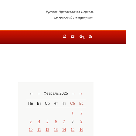
Русская Православная Церковь
Московский Патриархат
←
←
→
→
Февраль 2025
Пн
Вт
Ср
Чт
Пт
Сб
Вс
1
2
3
4
5
6
7
8
9
10
11
12
13
14
15
16