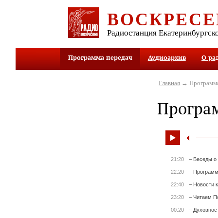
ВОСКРЕСЕ
Радиостанция Екатеринбургск
Программа передач
Аудиоархив
О ра
Главная
→ Программа
Програ
21:20
– Беседы о
22:20
– Программ
22:40
– Новости 
23:20
– Читаем П
00:20
– Духовное