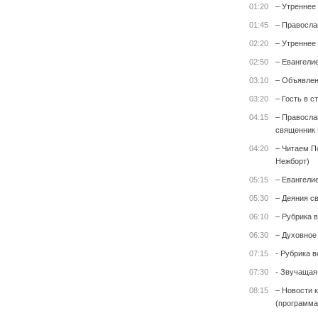
01:20
– Утреннее
01:45
– Правосла
02:20
– Утреннее
02:50
– Евангели
03:10
– Объявле
03:20
– Гость в с
04:15
– Правосла
священник 
04:20
– Читаем П
Нежборт)
05:15
– Евангели
05:30
– Деяния с
06:10
– Рубрика 
06:30
– Духовное
07:15
- Рубрика 
07:30
- Звучащая
08:15
– Новости 
(программа