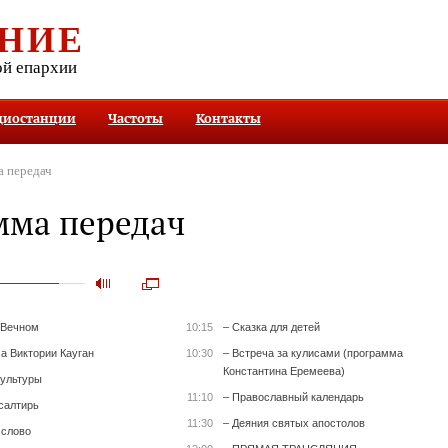
НИЕ
ой епархии
диостанции
Частоты
Контакты
 передач
мма передач
 Вечном
10:15
– Сказка для детей
а Виктории Кауган
10:30
– Встреча за кулисами (программа
Константина Еремеева)
культуры
11:10
– Православный календарь
салтирь
11:30
– Деяния святых апостолов
 слово