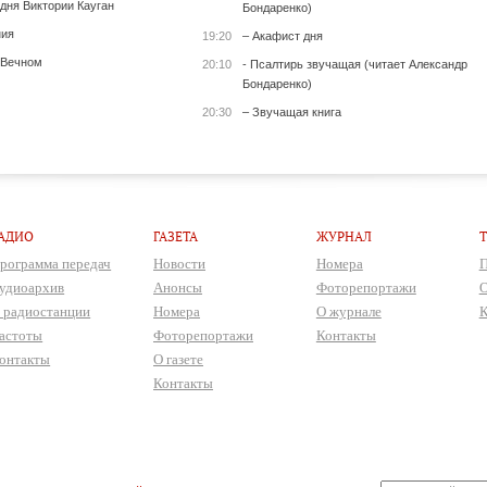
 дня Виктории Кауган
Бондаренко)
ния
19:20
– Акафист дня
 Вечном
20:10
- Псалтирь звучащая (читает Александр
Бондаренко)
20:30
– Звучащая книга
АДИО
ГАЗЕТА
ЖУРНАЛ
рограмма передач
Новости
Номера
П
удиоархив
Анонсы
Фоторепортажи
О
 радиостанции
Номера
О журнале
К
астоты
Фоторепортажи
Контакты
онтакты
О газете
Контакты