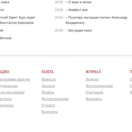
 книга
18:30
– О вере и жизни
оге
19:20
– Акафист дня
тхий Завет. Курс ведет
20:10
– Псалтирь звучащая (читает Александр
Константин Корепанов
Бондаренко)
ия
20:30
- Звучащая книга
 Вечном
АДИО
ГАЗЕТА
ЖУРНАЛ
рограмма передач
Новости
Номера
П
удиоархив
Анонсы
Фоторепортажи
О
 радиостанции
Номера
О журнале
К
астоты
Фоторепортажи
Контакты
онтакты
О газете
Контакты