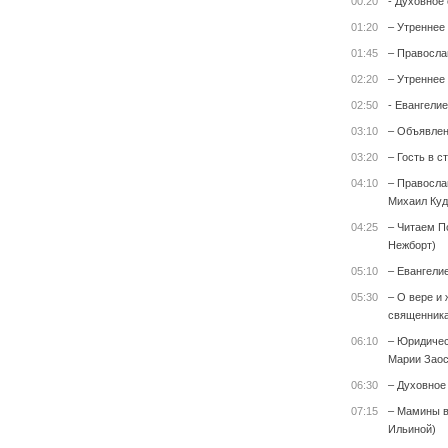
00:20
- Духовное
01:20
– Утреннее
01:45
– Правосла
02:20
– Утреннее
02:50
- Евангелие
03:10
– Объявле
03:20
– Гость в с
04:10
– Правосла
Михаил Куд
04:25
– Читаем П
Нежборт)
05:10
– Евангели
05:30
– О вере и 
священника
06:10
– Юридичес
Марии Заос
06:30
– Духовное
07:15
– Мамины в
Ильиной)