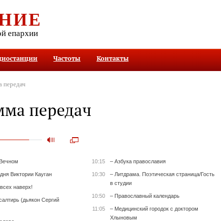
НИЕ
ой епархии
диостанции
Частоты
Контакты
 передач
мма передач
 Вечном
10:15
– Азбука православия
 дня Виктории Кауган
10:30
– Литдрама. Поэтическая страница/Гость
в студии
всех наверх!
10:50
– Православный календарь
салтирь (дьякон Сергий
11:05
– Медицинский городок с доктором
Хлыновым