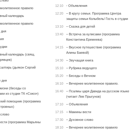
 слово
12:10
- Объявления
 молитвенное правило
12:20
– В кругу семьи. Программа Центра
вный календарь
защиты семьи Колыбель/ Гость в студии
 молитвенное правило
13:10
– Сказка для детей
 дня
13:40
– Встреча за кулисами (программа
ния
Константина Еремеева)
тудии
14:15
– Вкусное путешествие (программа
Алины Баевой)
вный календарь (свящ.
рявцев)
14:30
– Звучащая книга
салтирь (дьякон Сергий
15:10
– Рубрика ведущего
15:20
– Беседы о Вечном
е дня
16:10
– Вечернее молитвенное правило.
жизни (беседы со
16:40
– Псалмы царя Давида на русском языке
ми из студии ТК «Союз»)
(читает Лев Прыгунов)
кий помощник (программа
17:10
– Объявления
тровных)
17:15
– Мамины вести
 слово
17:30
– Духовное слово
ести (программа Марьяны
18:10
– Вечернее молитвенное правило