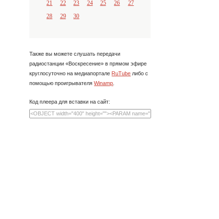
21
22
23
24
25
26
27
28
29
30
Также вы можете слушать передачи
радиостанции «Воскресение» в прямом эфире
круглосуточно на медиапортале
RuTube
либо с
помощью проигрывателя
Winamp
.
Код плеера для вставки на сайт: