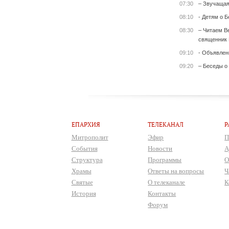
07:30
– Звучащая
08:10
- Детям о Б
08:30
– Читаем Ве
священник 
09:10
- Объявлен
09:20
– Беседы о
ЕПАРХИЯ
ТЕЛЕКАНАЛ
Р
Митрополит
Эфир
П
События
Новости
А
Структура
Программы
О
Храмы
Ответы на вопросы
Ч
Святые
О телеканале
К
История
Контакты
Форум