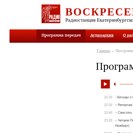
ВОСКРЕСЕ
Радиостанция Екатеринбургск
Программа передач
Аудиоархив
О ра
Главная
→ Программа
Програ
21:20
- Беседы о
22:20
– Репортаж
22:40
– Свистать 
23:20
– Читаем П
Нежборт)