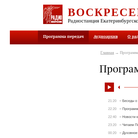
ВОСКРЕСЕ
Радиостанция Екатеринбургск
Программа передач
Аудиоархив
О ра
Главная
→ Программа
Програ
21:20
– Беседы о
22:20
– Программ
22:40
– Новости 
23:20
– Читаем П
00:20
– Духовное