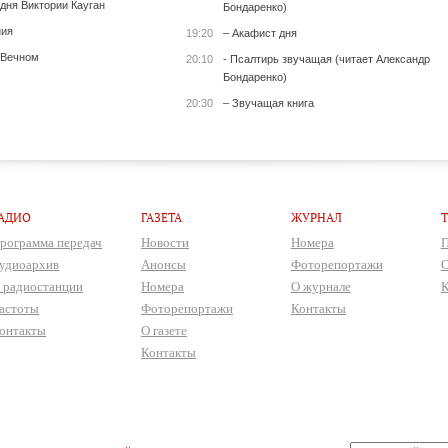
 дня Виктории Кауган
Бондаренко)
ния
19:20
– Акафист дня
 Вечном
20:10
- Псалтирь звучащая (читает Александр
Бондаренко)
20:30
– Звучащая книга
АДИО
ГАЗЕТА
ЖУРНАЛ
рограмма передач
Новости
Номера
П
удиоархив
Анонсы
Фоторепортажи
О
 радиостанции
Номера
О журнале
К
астоты
Фоторепортажи
Контакты
онтакты
О газете
Контакты