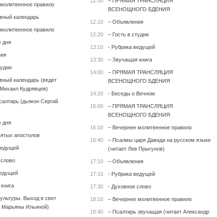
12:00
– ПРЯМАЯ ТРАНСЛЯЦИЯ
 молитвенное правило
ВСЕНОЩНОГО БДЕНИЯ
вный календарь
12:10
– Объявления
 молитвенное правило
12:20
– Гость в студии
е дня
13:10
- Рубрика ведущей
ния
13:30
– Звучащая книга
тудии
14:00
– ПРЯМАЯ ТРАНСЛЯЦИЯ
вный календарь (ведет
ВСЕНОЩНОГО БДЕНИЯ
Михаил Кудрявцев)
14:20
- Беседы о Вечном
салтирь (дьякон Сергий
15:00
– ПРЯМАЯ ТРАНСЛЯЦИЯ
ВСЕНОЩНОГО БДЕНИЯ
е дня
16:10
– Вечернее молитвенное правило
вятых апостолов
16:40
– Псалмы царя Давида на русском языке
ведущей
(читает Лев Прыгунов)
 слово
17:10
– Объявления
ведущей
17:15
- Рубрика ведущей
 книга
17:30
- Духовное слово
культуры. Выход в свет
18:10
– Вечернее молитвенное правило
 Марьяны Ильиной)
18:40
– Псалтирь звучащая (читает Александр