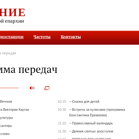
НИЕ
ой епархии
диостанции
Частоты
Контакты
 передач
мма передач
 Вечном
10:15
– Сказка для детей
а Виктории Кауган
10:30
– Встреча за кулисами (программа
Константина Еремеева)
культуры
11:10
– Православный календарь
салтирь
11:30
– Деяния святых апостолов
 слово