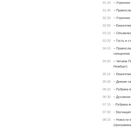
01:20
– Утреннее
01:45
– Правосла
02:20
– Утреннее
02:50
– Евангели
03:10
– Объявле
03:20
– Гость в с
04:15
– Правосла
священник 
04:20
– Читаем П
Нежборт)
05:15
– Евангели
05:30
– Деяния с
06:10
– Рубрика 
06:30
– Духовное
07:15
- Рубрика 
07:30
- Звучащая
08:15
– Новости 
(программа