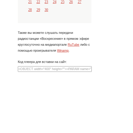
21
22
23
24
25
26
27
28
29
30
Также вы можете слушать передачи
радиостанции «Воскресение» в прямом эфире
круглосуточно на медиапортале
RuTube
либо с
помощью проигрывателя
Winamp
.
Код плеера для вставки на сайт: