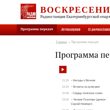
ВОСКРЕСЕН
Радиостанция Екатеринбургской епар
Программа передач
Аудиоархив
О радиостан
Главная
→ Программа передач
Программа пе
21:20
– Беседы о Вечном
22:20
– Встреча за кулисами
22:40
- Сердцу полезное слово
23:20
– Читаем Псалтирь (дьякон
Сергий Нежборт)