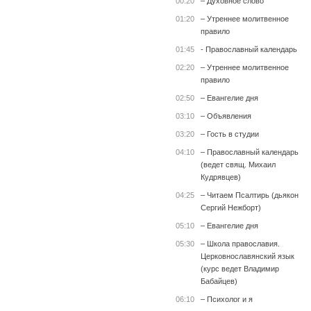
00:20
– Духовное слово
01:20
– Утреннее молитвенное
правило
01:45
- Православный календарь
02:20
– Утреннее молитвенное
правило
02:50
– Евангелие дня
03:10
– Объявления
03:20
– Гость в студии
04:10
– Православный календарь
(ведет свящ. Михаил
Кудрявцев)
04:25
– Читаем Псалтирь (дьякон
Сергий Нежборт)
05:10
– Евангелие дня
05:30
– Школа православия.
Церковнославянский язык
(курс ведет Владимир
Бабайцев)
06:10
– Психолог и я