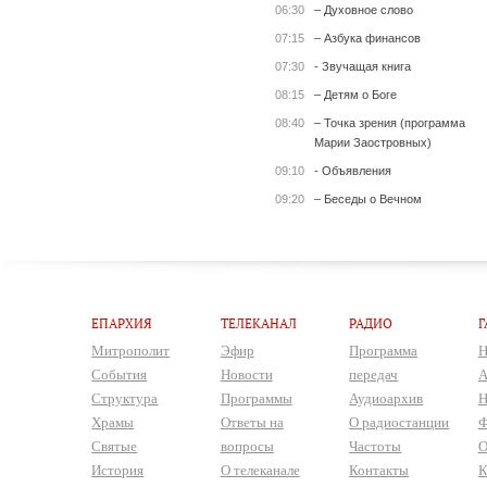
06:30
– Духовное слово
07:15
– Азбука финансов
07:30
- Звучащая книга
08:15
– Детям о Боге
08:40
– Точка зрения (программа
Марии Заостровных)
09:10
- Объявления
09:20
– Беседы о Вечном
ЕПАРХИЯ
ТЕЛЕКАНАЛ
РАДИО
Г
Митрополит
Эфир
Программа
Н
События
Новости
передач
А
Структура
Программы
Аудиоархив
Н
Храмы
Ответы на
О радиостанции
Ф
Святые
вопросы
Частоты
О
История
О телеканале
Контакты
К