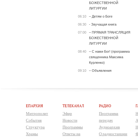
БОЖЕСТВЕННОЙ
ЛИТУРГИИ
06:10
– Детям о Боге
06:30
- Звучащая книга
07:00
– ПРЯМАЯ ТРАНСЛЯЦИЯ
БОЖЕСТВЕННОЙ
ЛИТУРГИИ
08:40
– С нами Бог! (программа
священника Максима
Курленко)
09:10
– Объявления
ЕПАРХИЯ
ТЕЛЕКАНАЛ
РАДИО
Г
Митрополит
Эфир
Программа
Н
События
Новости
передач
А
Структура
Программы
Аудиоархив
Н
Храмы
Ответы на
О радиостанции
Ф