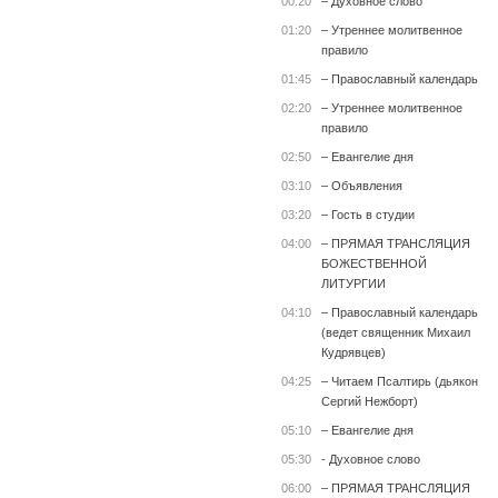
00:20
– Духовное слово
01:20
– Утреннее молитвенное
правило
01:45
– Православный календарь
02:20
– Утреннее молитвенное
правило
02:50
– Евангелие дня
03:10
– Объявления
03:20
– Гость в студии
04:00
– ПРЯМАЯ ТРАНСЛЯЦИЯ
БОЖЕСТВЕННОЙ
ЛИТУРГИИ
04:10
– Православный календарь
(ведет священник Михаил
Кудрявцев)
04:25
– Читаем Псалтирь (дьякон
Сергий Нежборт)
05:10
– Евангелие дня
05:30
- Духовное слово
06:00
– ПРЯМАЯ ТРАНСЛЯЦИЯ