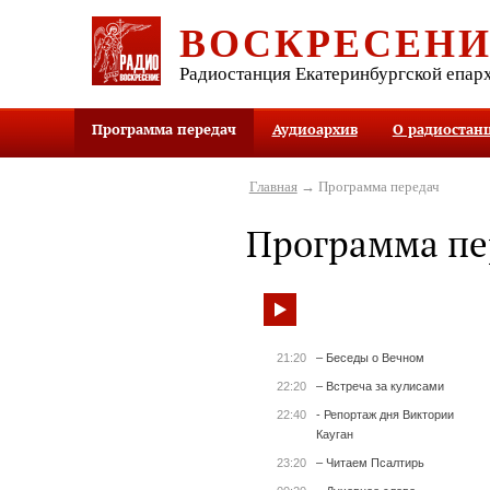
ВОСКРЕСЕН
Радиостанция Екатеринбургской епар
Программа передач
Аудиоархив
О радиостан
Главная
→ Программа передач
Программа пе
21:20
– Беседы о Вечном
22:20
– Встреча за кулисами
22:40
- Репортаж дня Виктории
Кауган
23:20
– Читаем Псалтирь