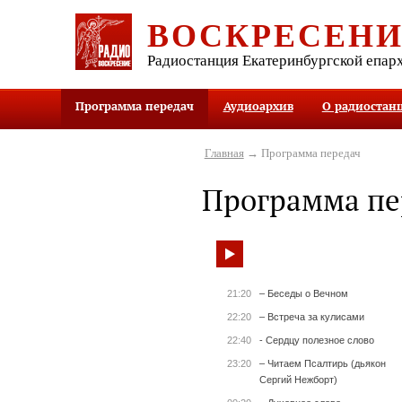
ВОСКРЕСЕН
Радиостанция Екатеринбургской епар
Программа передач
Аудиоархив
О радиостан
Главная
→ Программа передач
Программа пе
21:20
– Беседы о Вечном
22:20
– Встреча за кулисами
22:40
- Сердцу полезное слово
23:20
– Читаем Псалтирь (дьякон
Сергий Нежборт)