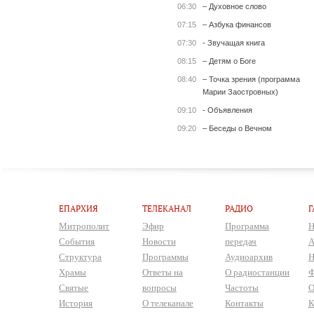
06:30
– Духовное слово
07:15
– Азбука финансов
07:30
- Звучащая книга
08:15
– Детям о Боге
08:40
– Точка зрения (программа
Марии Заостровных)
09:10
- Объявления
09:20
– Беседы о Вечном
ЕПАРХИЯ
ТЕЛЕКАНАЛ
РАДИО
Г
Митрополит
Эфир
Программа
Н
События
Новости
передач
А
Структура
Программы
Аудиоархив
Н
Храмы
Ответы на
О радиостанции
Ф
Святые
вопросы
Частоты
О
История
О телеканале
Контакты
К