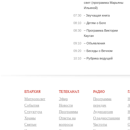
свет (программа Марьяны
Ильиной)
07:30
- Звучащая книга
08:10
– Детям о Боге
08:30
– Программа Виктории
Кауган
09:10
– Объявления
09:20
– Беседы о Вечном
10:10
– Рубрика ведущей
ЕПАРХИЯ
ТЕЛЕКАНАЛ
РАДИО
Г
Митрополит
Эфир
Программа
Н
События
Новости
передач
А
Структура
Программы
Аудиоархив
Н
Храмы
Ответы на
О радиостанции
Ф
Святые
вопросы
Частоты
О