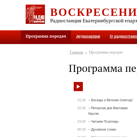
ВОСКРЕСЕН
Радиостанция Екатеринбургской епар
Программа передач
Аудиоархив
О радиостан
Главная
→ Программа передач
Программа пе
21:20
– Беседы о Вечном (повтор)
22:20
– Репортаж дня Виктории
Кауган
23:20
– Читаем Псалтирь
00:20
– Духовное слово