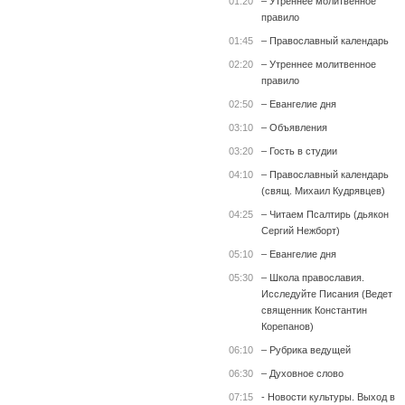
01:20
– Утреннее молитвенное
правило
01:45
– Православный календарь
02:20
– Утреннее молитвенное
правило
02:50
– Евангелие дня
03:10
– Объявления
03:20
– Гость в студии
04:10
– Православный календарь
(свящ. Михаил Кудрявцев)
04:25
– Читаем Псалтирь (дьякон
Сергий Нежборт)
05:10
– Евангелие дня
05:30
– Школа православия.
Исследуйте Писания (Ведет
священник Константин
Корепанов)
06:10
– Рубрика ведущей
06:30
– Духовное слово
07:15
- Новости культуры. Выход в