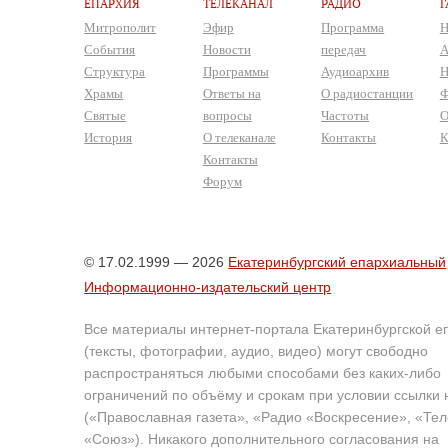
ЕПАРХИЯ
ТЕЛЕКАНАЛ
РАДИО
Г
Митрополит
Эфир
Программа
Н
События
Новости
передач
А
Структура
Программы
Аудиоархив
Н
Храмы
Ответы на
О радиостанции
Ф
Святые
вопросы
Частоты
О
История
О телеканале
Контакты
К
Контакты
Форум
© 17.02.1999 — 2026
Екатеринбургский епархиальный
Информационно-издательский центр
Все материалы интернет-портала Екатеринбургской е
(тексты, фотографии, аудио, видео) могут свободно
распространяться любыми способами без каких-либо
ограничений по объёму и срокам при условии ссылки 
(«Православная газета», «Радио «Воскресение», «Те
«Союз»). Никакого дополнительного согласования на