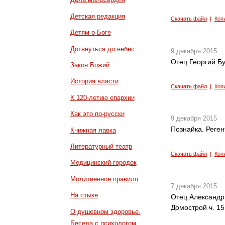
Детская редакция
Скачать файл
|
Коп
Детям о Боге
Дотянуться до небес
9 декабря 2015
Отец Георгий Б
Закон Божий
История власти
Скачать файл
|
Коп
К 120-летию епархии
Как это по-русски
9 декабря 2015
Познайка. Реген
Книжная лавка
Литературный театр
Скачать файл
|
Коп
Медицинский городок
Молитвенное правило
7 декабря 2015
На стыке
Отец Александр
Домострой ч. 15
О душевном здоровье.
Беседа с психологом