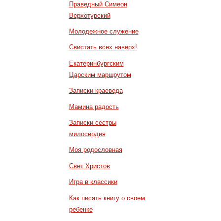
Праведный Симеон
Верхотурский
Молодежное служение
Свистать всех наверх!
Екатеринбургским
Царским маршрутом
Записки краеведа
Мамина радость
Записки сестры
милосердия
Моя родословная
Свет Христов
Игра в классики
Как писать книгу о своем
ребенке