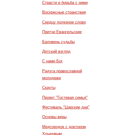
Страсти и борьба с ними
Воскресные странствия
Сердцу полезное слово
Притчи Евангельские
Баловень судьбы
Детский взгляд
С нами Бог
Радуга православной
молодежи
Скауты
Проект "Гостевая семья"
Фестиваль "Царские дни"
Основы веры
Медгородок с доктором
Хлыновым