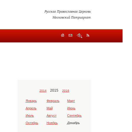
Русская Православная Церковь
Московский Патриархат
2015
2014
2016
Январь
Февраль
Март
Апрель
Май
Июнь
Июль
Август
Сентябрь
Октябрь
Ноябрь
Декабрь