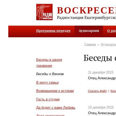
ВОСКРЕСЕ
Радиостанция Екатеринбургск
Программа передач
Аудиоархив
О ра
Главная
→
Аудиоарх
Беседы 
Беседы в школе
трезвения
11 декабря 2015
Беседы о Вечном
Отец Александр
В кругу семьи
Возвращение к истокам
Скачать файл
|
Коп
Гость в студии
10 декабря 2015
Да будет с вами Любовь
Отец Александр
Дела милосердия