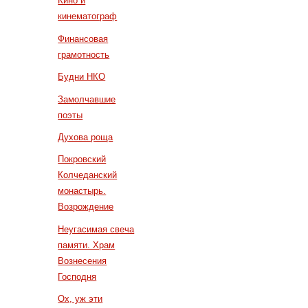
Кино и
кинематограф
Финансовая
грамотность
Будни НКО
Замолчавшие
поэты
Духова роща
Покровский
Колчеданский
монастырь.
Возрождение
Неугасимая свеча
памяти. Храм
Вознесения
Господня
Ох, уж эти