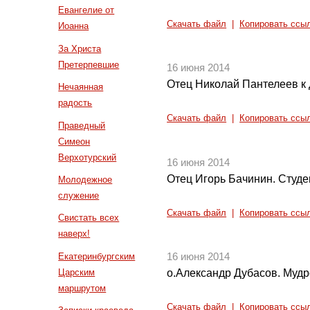
Евангелие от
Скачать файл
|
Копировать ссы
Иоанна
За Христа
Претерпевшие
16 июня 2014
Отец Николай Пантелеев к
Нечаянная
радость
Скачать файл
|
Копировать ссы
Праведный
Симеон
Верхотурский
16 июня 2014
Отец Игорь Бачинин. Студе
Молодежное
служение
Скачать файл
|
Копировать ссы
Свистать всех
наверх!
Екатеринбургским
16 июня 2014
Царским
о.Александр Дубасов. Мудро
маршрутом
Скачать файл
|
Копировать ссы