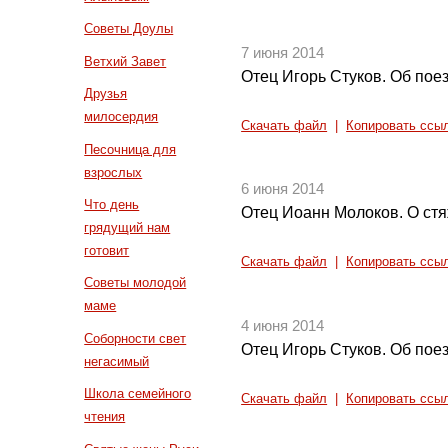
Советы Доулы
7 июня 2014
Ветхий Завет
Отец Игорь Стуков. Об поез
Друзья
милосердия
Скачать файл
|
Копировать ссы
Песочница для
взрослых
6 июня 2014
Что день
Отец Иоанн Молоков. О ст
грядущий нам
готовит
Скачать файл
|
Копировать ссы
Советы молодой
маме
4 июня 2014
Соборности свет
Отец Игорь Стуков. Об поез
негасимый
Школа семейного
Скачать файл
|
Копировать ссы
чтения