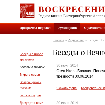
ВОСКРЕСЕН
Радиостанция Екатеринбургской епар
Программа передач
Аудиоархив
О радиостан
Главная
→
Аудиоархив
→ Беседы о В
Беседы о Веч
Беседы в школе
трезвения
30 июня 2014
Беседы о Вечном
Отец Игорь Бачинин.Попеч
В кругу семьи
трезвости 30.06.2014
Возвращение к
истокам
Скачать файл
|
Копировать ссы
Гость в студии
30 июня 2014
Да будет с вами