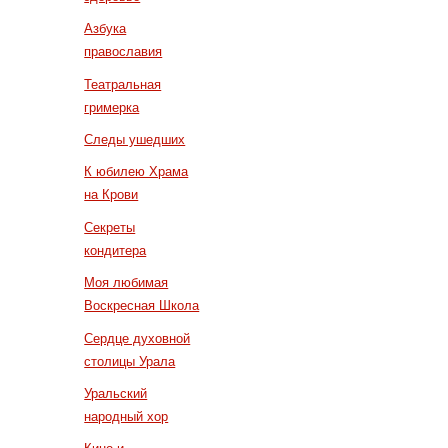
Азбука
православия
Театральная
гримерка
Следы ушедших
К юбилею Храма
на Крови
Секреты
кондитера
Моя любимая
Воскресная Школа
Сердце духовной
столицы Урала
Уральский
народный хор