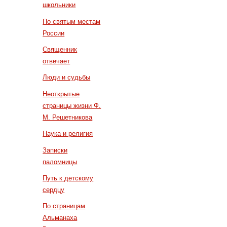
школьники
По святым местам
России
Священник
отвечает
Люди и судьбы
Неоткрытые
страницы жизни Ф.
М. Решетникова
Наука и религия
Записки
паломницы
Путь к детскому
сердцу
По страницам
Альманаха