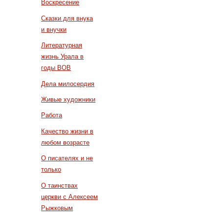
Воскресение
Сказки для внука
и внучки
Литературная
жизнь Урала в
годы ВОВ
Дела милосердия
Живые художники
Работа
Качество жизни в
любом возрасте
О писателях и не
только
О таинствах
церкви с Алексеем
Рыжковым