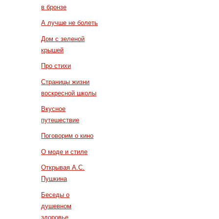
в бронзе
А лучше не болеть
Дом с зеленой
крышей
Про стихи
Страницы жизни
воскресной школы
Вкусное
путешествие
Поговорим о кино
О моде и стиле
Открывая А.С.
Пушкина
Беседы о
душевном
здоровье