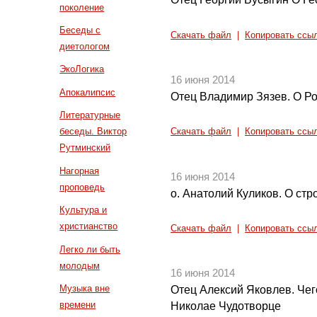
поколение
Беседы с
Скачать файл
|
Копировать ссы
диетологом
ЭкоЛогика
16 июня 2014
Апокалипсис
Отец Владимир Зязев. О Р
Литературные
беседы. Виктор
Скачать файл
|
Копировать ссы
Рутминский
Нагорная
16 июня 2014
проповедь
о. Анатолий Куликов. О стр
Культура и
христианство
Скачать файл
|
Копировать ссы
Легко ли быть
молодым
16 июня 2014
Музыка вне
Отец Алексий Яковлев. Чег
времени
Николае Чудотворце