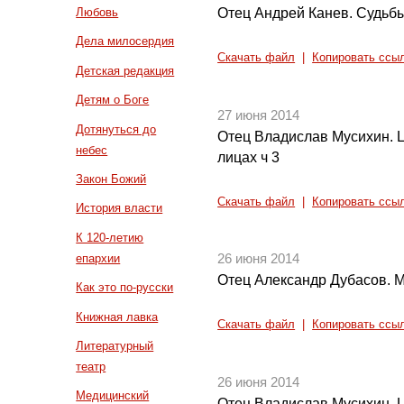
Отец Андрей Канев. Судьбы
Любовь
Дела милосердия
Скачать файл
|
Копировать ссы
Детская редакция
Детям о Боге
27 июня 2014
Дотянуться до
Отец Владислав Мусихин. Ц
небес
лицах ч 3
Закон Божий
Скачать файл
|
Копировать ссы
История власти
К 120-летию
епархии
26 июня 2014
Отец Александр Дубасов. М
Как это по-русски
Книжная лавка
Скачать файл
|
Копировать ссы
Литературный
театр
26 июня 2014
Медицинский
Отец Владислав Мусихин. Ц