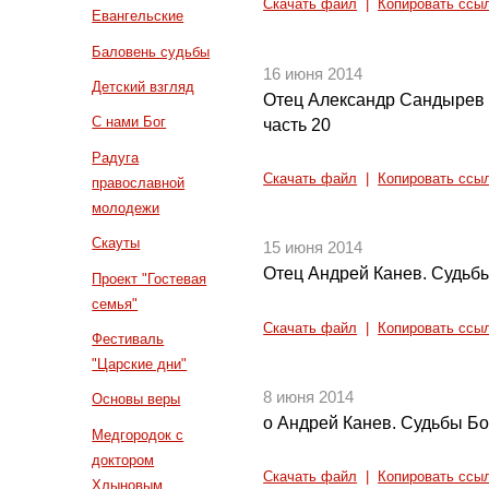
Скачать файл
|
Копировать ссы
Евангельские
Баловень судьбы
16 июня 2014
Детский взгляд
Отец Александр Сандырев 
С нами Бог
часть 20
Радуга
Скачать файл
|
Копировать ссы
православной
молодежи
Скауты
15 июня 2014
Отец Андрей Канев. Судьбы
Проект "Гостевая
семья"
Скачать файл
|
Копировать ссы
Фестиваль
"Царские дни"
8 июня 2014
Основы веры
о Андрей Канев. Судьбы Бо
Медгородок с
доктором
Скачать файл
|
Копировать ссы
Хлыновым