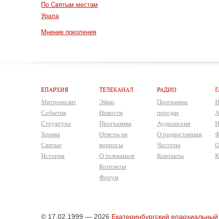
По Святым местам
Урала
Мнение поколения
ЕПАРХИЯ
ТЕЛЕКАНАЛ
РАДИО
Г
Митрополит
Эфир
Программа
Н
События
Новости
передач
А
Структура
Программы
Аудиоархив
Н
Храмы
Ответы на
О радиостанции
Ф
Святые
вопросы
Частоты
О
История
О телеканале
Контакты
К
Контакты
Форум
© 17.02.1999 — 2026
Екатеринбургский епархиальный