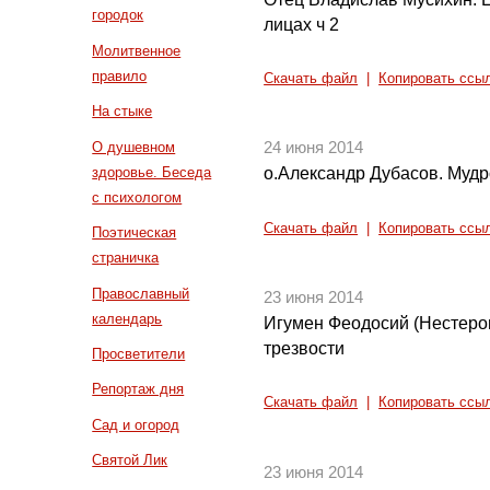
городок
лицах ч 2
Молитвенное
правило
Скачать файл
|
Копировать ссы
На стыке
О душевном
24 июня 2014
здоровье. Беседа
о.Александр Дубасов. Мудро
с психологом
Скачать файл
|
Копировать ссы
Поэтическая
страничка
Православный
23 июня 2014
календарь
Игумен Феодосий (Нестеров
трезвости
Просветители
Репортаж дня
Скачать файл
|
Копировать ссы
Сад и огород
Святой Лик
23 июня 2014