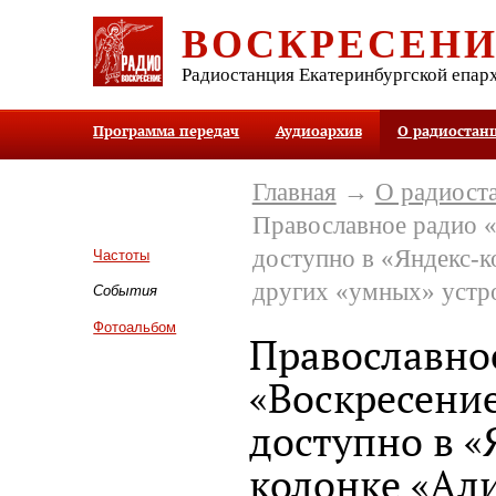
ВОСКРЕСЕН
Радиостанция Екатеринбургской епар
Программа передач
Аудиоархив
О радиостан
Главная
→
О радиост
Православное радио «
доступно в «Яндекс-к
Частоты
других «умных» устр
События
Фотоальбом
Православно
«Воскресение
доступно в «
колонке «Али