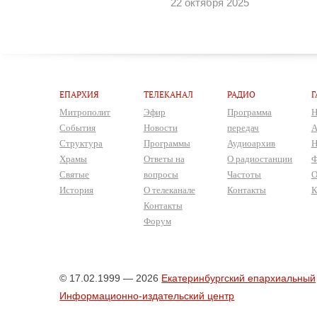
22 октября 2025
ЕПАРХИЯ
ТЕЛЕКАНАЛ
РАДИО
Г
Митрополит
Эфир
Программа
Н
События
Новости
передач
А
Структура
Программы
Аудиоархив
Н
Храмы
Ответы на
О радиостанции
Ф
Святые
вопросы
Частоты
О
История
О телеканале
Контакты
К
Контакты
Форум
© 17.02.1999 — 2026
Екатеринбургский епархиальный
Информационно-издательский центр