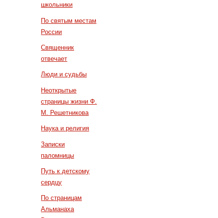
школьники
По святым местам
России
Священник
отвечает
Люди и судьбы
Неоткрытые
страницы жизни Ф.
М. Решетникова
Наука и религия
Записки
паломницы
Путь к детскому
сердцу
По страницам
Альманаха