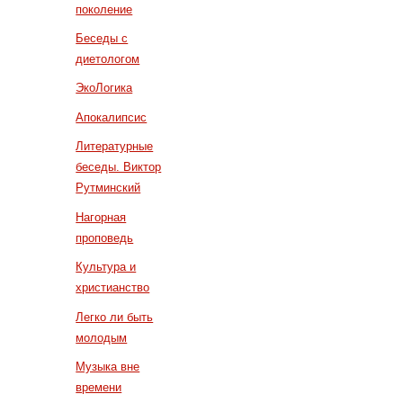
поколение
Беседы с
диетологом
ЭкоЛогика
Апокалипсис
Литературные
беседы. Виктор
Рутминский
Нагорная
проповедь
Культура и
христианство
Легко ли быть
молодым
Музыка вне
времени