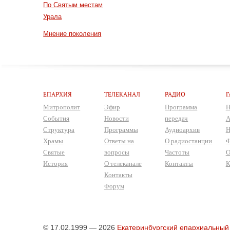
По Святым местам
Урала
Мнение поколения
ЕПАРХИЯ
ТЕЛЕКАНАЛ
РАДИО
Г
Митрополит
Эфир
Программа
Н
События
Новости
передач
А
Структура
Программы
Аудиоархив
Н
Храмы
Ответы на
О радиостанции
Ф
Святые
вопросы
Частоты
О
История
О телеканале
Контакты
К
Контакты
Форум
© 17.02.1999 — 2026
Екатеринбургский епархиальный