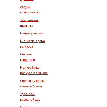
Азбука
православия
Театральная
гримерка
Следы ушедших
К юбилею Храма
на Крови
Секреты
кондитера
Моя любимая
Воскресная Школа
Сердце духовной
столицы Урала
Уральский
народный хор