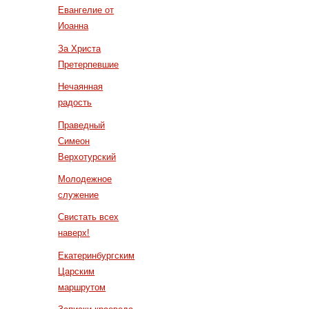
Евангелие от
Иоанна
За Христа
Претерпевшие
Нечаянная
радость
Праведный
Симеон
Верхотурский
Молодежное
служение
Свистать всех
наверх!
Екатеринбургским
Царским
маршрутом