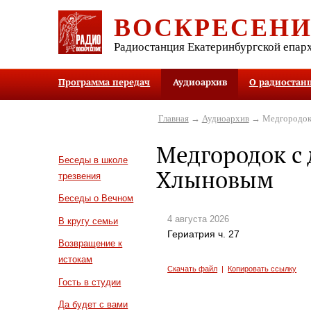
ВОСКРЕСЕН
Радиостанция Екатеринбургской епар
Программа передач
Аудиоархив
О радиостан
Главная
→
Аудиоархив
→ Медгородок
Медгородок с
Беседы в школе
Хлыновым
трезвения
Беседы о Вечном
4 августа 2026
В кругу семьи
Гериатрия ч. 27
Возвращение к
истокам
Скачать файл
|
Копировать ссылку
Гость в студии
Да будет с вами