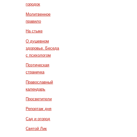
городок
Молитвенное
правило
На стыке
О душевном
здоровье. Беседа
с психологом
Поэтическая
страничка
Православный
календарь
Просветители
Репортаж дня
Сад и огород
Святой Лик