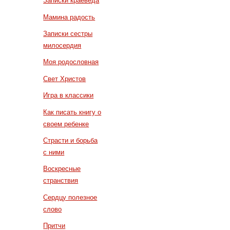
Записки краеведа
Мамина радость
Записки сестры
милосердия
Моя родословная
Свет Христов
Игра в классики
Как писать книгу о
своем ребенке
Страсти и борьба
с ними
Воскресные
странствия
Сердцу полезное
слово
Притчи