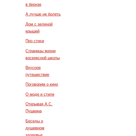
в бронзе
А лучше не болеть
Дом с зеленой
крышей
Про стихи
Страницы жизни
воскресной школы
Вкусное
путешествие
Поговорим о кино
О моде и стиле
Открывая А.С.
Пушкина
Беседы о
душевном
здоровье