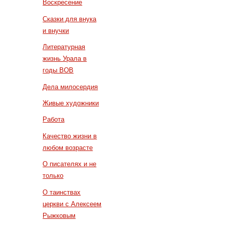
Воскресение
Сказки для внука
и внучки
Литературная
жизнь Урала в
годы ВОВ
Дела милосердия
Живые художники
Работа
Качество жизни в
любом возрасте
О писателях и не
только
О таинствах
церкви с Алексеем
Рыжковым