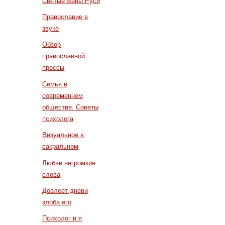
Святые жены Руси
Православие в
звуке
Обзор
православной
прессы
Семья в
современном
обществе. Советы
психолога
Визуальное в
сакральном
Любви негромкие
слова
Довлеет дневи
злоба его
Психолог и я