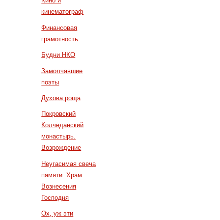
Кино и
кинематограф
Финансовая
грамотность
Будни НКО
Замолчавшие
поэты
Духова роща
Покровский
Колчеданский
монастырь.
Возрождение
Неугасимая свеча
памяти. Храм
Вознесения
Господня
Ох, уж эти