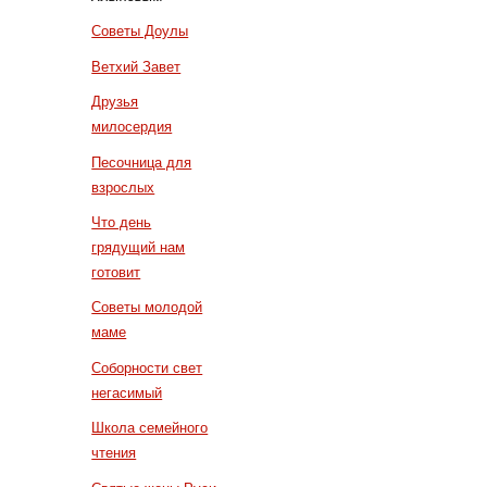
Советы Доулы
Ветхий Завет
Друзья
милосердия
Песочница для
взрослых
Что день
грядущий нам
готовит
Советы молодой
маме
Соборности свет
негасимый
Школа семейного
чтения