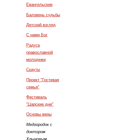
Евангельские
Баловень судьбы
Детский взгляд
С нами Бог
Радуга
православной
молодежи
Скауты
Проект "Гостевая
семья"
Фестиваль
"Царские дни"
Основы веры
Медгородок с
доктором
Хлыновым