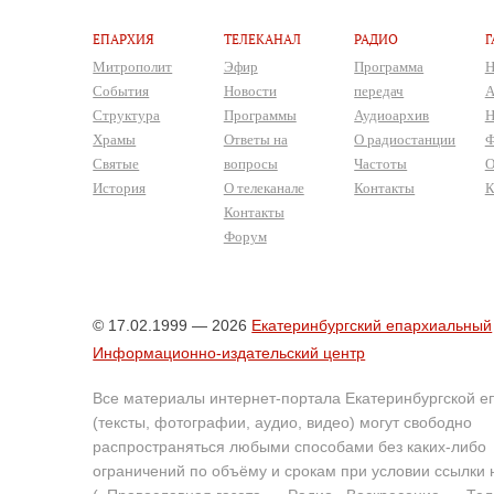
ЕПАРХИЯ
ТЕЛЕКАНАЛ
РАДИО
Г
Митрополит
Эфир
Программа
Н
События
Новости
передач
А
Структура
Программы
Аудиоархив
Н
Храмы
Ответы на
О радиостанции
Ф
Святые
вопросы
Частоты
О
История
О телеканале
Контакты
К
Контакты
Форум
© 17.02.1999 — 2026
Екатеринбургский епархиальный
Информационно-издательский центр
Все материалы интернет-портала Екатеринбургской е
(тексты, фотографии, аудио, видео) могут свободно
распространяться любыми способами без каких-либо
ограничений по объёму и срокам при условии ссылки 