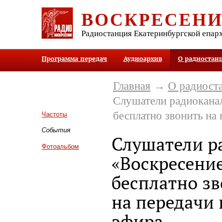
ВОСКРЕСЕН
Радиостанция Екатеринбургской епар
Программа передач
Аудиоархив
О радиостан
Главная
→
О радиост
Слушатели радиокана
бесплатно звонить на
Частоты
События
Слушатели р
Фотоальбом
«Воскресение
бесплатно з
на передачи
эфира.