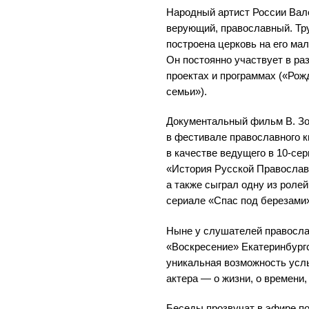
Народный артист России Вал
верующий, православный. Т
построена церковь на его мал
Он постоянно участвует в р
проектах и программах («Рож
семьи»).
Документальный фильм В. Зо
в фестивале православного к
в качестве ведущего в
10-се
«История Русской Православ
а также сыграл одну из роле
сериале «Спас под березами
Ныне у слушателей правосла
«Воскресение» Екатеринбург
уникальная возможность усл
актера — о жизни, о времени,
Беседы прозвучат в эфире по