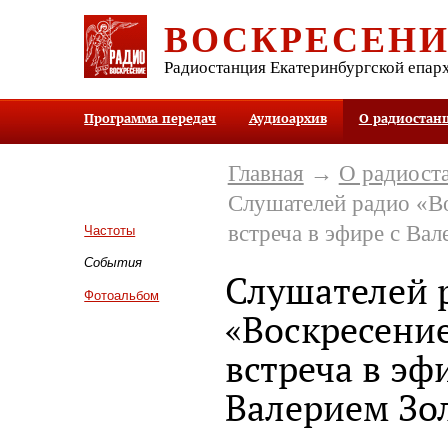
ВОСКРЕСЕН
Радиостанция Екатеринбургской епар
Программа передач
Аудиоархив
О радиостан
Главная
→
О радиост
Слушателей радио «В
встреча в эфире с Ва
Частоты
События
Слушателей 
Фотоальбом
«Воскресени
встреча в эф
Валерием Зо