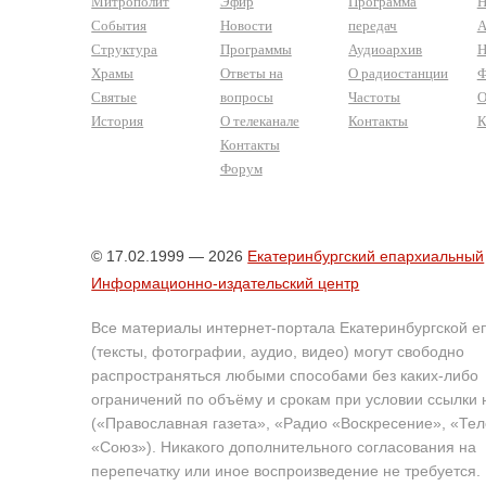
Митрополит
Эфир
Программа
Н
События
Новости
передач
А
Структура
Программы
Аудиоархив
Н
Храмы
Ответы на
О радиостанции
Ф
Святые
вопросы
Частоты
О
История
О телеканале
Контакты
К
Контакты
Форум
© 17.02.1999 — 2026
Екатеринбургский епархиальный
Информационно-издательский центр
Все материалы интернет-портала Екатеринбургской е
(тексты, фотографии, аудио, видео) могут свободно
распространяться любыми способами без каких-либо
ограничений по объёму и срокам при условии ссылки 
(«Православная газета», «Радио «Воскресение», «Те
«Союз»). Никакого дополнительного согласования на
перепечатку или иное воспроизведение не требуется.