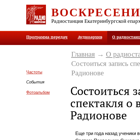
ВОСКРЕСЕН
Радиостанция Екатеринбургской епар
Программа передач
Аудиоархив
О радиостан
Главная
→
О радиост
Состоиться запись спе
Радионове
Частоты
События
Состоиться з
Фотоальбом
спектакля о 
Радионове
Еще три года назад ученики 