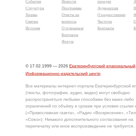
События
Новости
передач
А
Структура
Программы
Аудиоархив
Н
Храмы
Ответы на
О радиостанции
Ф
Святые
вопросы
Частоты
О
История
О телеканале
Контакты
К
Контакты
Форум
© 17.02.1999 — 2026
Екатеринбургский епархиальный
Информационно-издательский центр
Все материалы интернет-портала Екатеринбургской е
(тексты, фотографии, аудио, видео) могут свободно
распространяться любыми способами без каких-либо
ограничений по объёму и срокам при условии ссылки 
(«Православная газета», «Радио «Воскресение», «Те
«Союз»). Никакого дополнительного согласования на
перепечатку или иное воспроизведение не требуется.