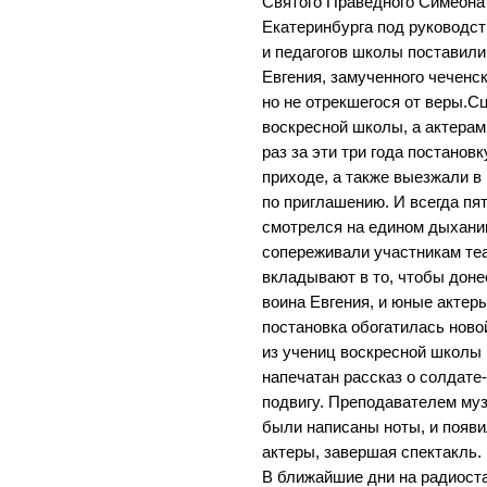
Святого Праведного Симеона 
Екатеринбурга под руководс
и педагогов школы поставили
Евгения, замученного чеченс
но не отрекшегося от веры.С
воскресной школы, а актерам
раз за эти три года постанов
приходе, а также выезжали в
по приглашению. И всегда п
смотрелся на едином дыхании
сопереживали участникам те
вкладывают в то, чтобы доне
воина Евгения, и юные актер
постановка обогатилась ново
из учениц воскресной школы 
напечатан рассказ о солдате-
подвигу. Преподавателем му
были написаны ноты, и появи
актеры, завершая спектакль.
В ближайшие дни на радиост