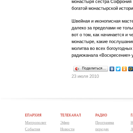
монастыря сестра Софрония 
богатой монастырской истори
Швейная и иконописная маст
далеко за пределами не тольк
вот о том, как начинается и 
монастыре, какие послушания
молитва во всех богоугодных
радиоканала «Воскресение» у
Поделиться…
23 июля 2010
ЕПАРХИЯ
ТЕЛЕКАНАЛ
РАДИО
Г
Митрополит
Эфир
Программа
Н
События
Новости
передач
А