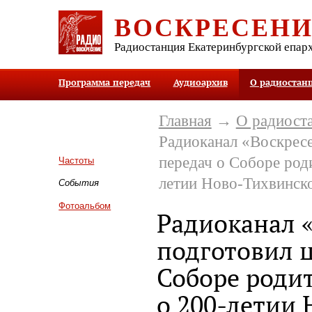
ВОСКРЕСЕН
Радиостанция Екатеринбургской епар
Программа передач
Аудиоархив
О радиостан
Главная
→
О радиост
Радиоканал «Воскресе
передач о Соборе род
Частоты
летии Ново-Тихвинск
События
Фотоальбом
Радиоканал 
подготовил ц
Соборе родит
о 200-летии 