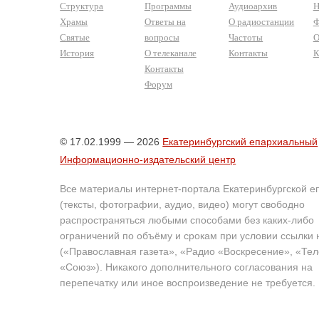
Структура
Программы
Аудиоархив
Н
Храмы
Ответы на
О радиостанции
Ф
Святые
вопросы
Частоты
О
История
О телеканале
Контакты
К
Контакты
Форум
© 17.02.1999 — 2026
Екатеринбургский епархиальный
Информационно-издательский центр
Все материалы интернет-портала Екатеринбургской е
(тексты, фотографии, аудио, видео) могут свободно
распространяться любыми способами без каких-либо
ограничений по объёму и срокам при условии ссылки 
(«Православная газета», «Радио «Воскресение», «Те
«Союз»). Никакого дополнительного согласования на
перепечатку или иное воспроизведение не требуется.