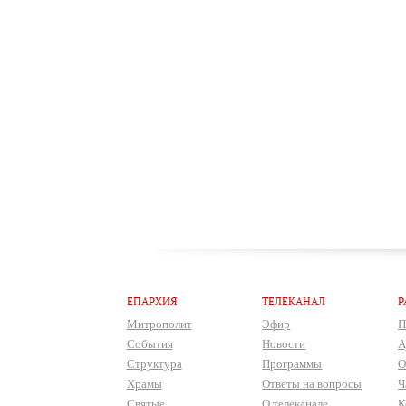
ЕПАРХИЯ
ТЕЛЕКАНАЛ
Р
Митрополит
Эфир
П
События
Новости
А
Структура
Программы
О
Храмы
Ответы на вопросы
Ч
Святые
О телеканале
К