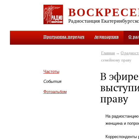
ВОСКРЕСЕ
Радиостанция Екатеринбургск
Программа передач
Аудиоархив
О ра
Главная
→
О радиос
семейному праву
Частоты
В эфире
События
выступи
Фотоальбом
праву
На радиостанцию
женщина и попро
Корреспонденты р