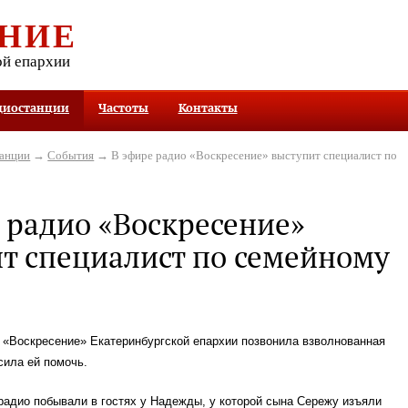
НИЕ
ой епархии
диостанции
Частоты
Контакты
танции
→
События
→ В эфире радио «Воскресение» выступит специалист по
 радио «Воскресение»
т специалист по семейному
 «Воскресение» Екатеринбургской епархии позвонила взволнованная
сила ей помочь.
адио побывали в гостях у Надежды, у которой сына Сережу изъяли