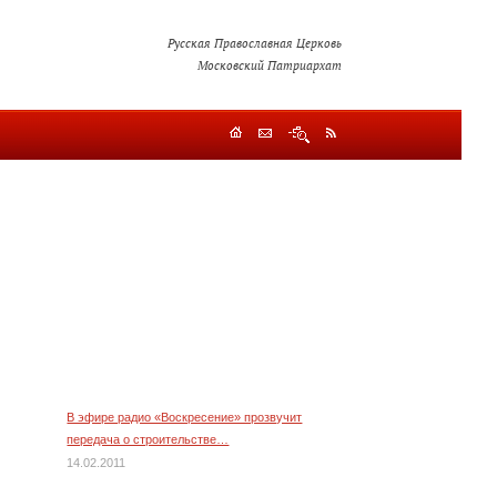
Русская Православная Церковь
Московский Патриархат
В эфире радио «Воскресение» прозвучит
передача о строительстве…
14.02.2011