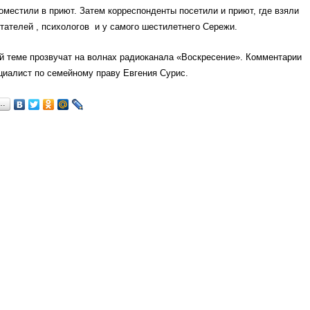
оместили в приют. Затем корреспонденты посетили и приют, где взяли
тателей , психологов и у самого шестилетнего Сережи.
й теме прозвучат на волнах радиоканала «Воскресение». Комментарии
циалист по семейному праву Евгения Сурис.
я…