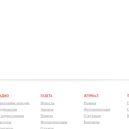
АДИО
ГАЗЕТА
ЖУРНАЛ
рограмма передач
Новости
Номера
П
удиоархив
Анонсы
Фоторепортажи
О
 радиостанции
Номера
О журнале
К
астоты
Фоторепортажи
Контакты
онтакты
О газете