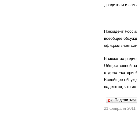
, родители и сам
Президент Росси
всеобщее обсужд
официальном сай
В сюжетах радио
Общественной па
отдела Екатеринб
Всеобщее обсужде
надеются, что их
Поделитьс
21 февраля 2011