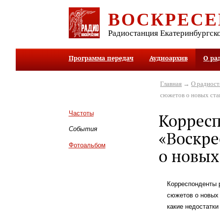
ВОСКРЕСЕ
Радиостанция Екатеринбургск
Программа передач
Аудиоархив
О ра
Главная
→
О радиос
сюжетов о новых ста
Частоты
Коррес
События
«Воскре
Фотоальбом
о новых
Корреспонденты 
сюжетов о новых 
какие недостатки