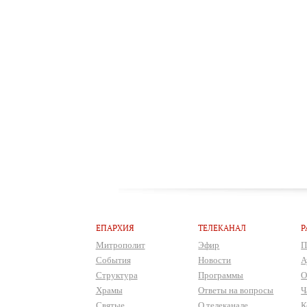
ЕПАРХИЯ
ТЕЛЕКАНАЛ
Р
Митрополит
Эфир
П
События
Новости
А
Структура
Программы
О
Храмы
Ответы на вопросы
Ч
Святые
О телеканале
К