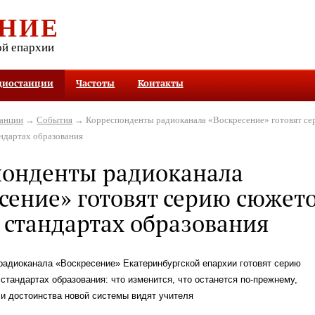
НИЕ
ой епархии
диостанции
Частоты
Контакты
танции
→
События
→ Корреспонденты радиоканала «Воскресение» готовят с
ндартах образования
понденты радиоканала
сение» готовят серию сюжет
 стандартах образования
радиоканала «Воскресение» Екатеринбургской епархии готовят серию
стандартах образования: что изменится, что останется по-прежнему,
 и достоинства новой системы видят учителя