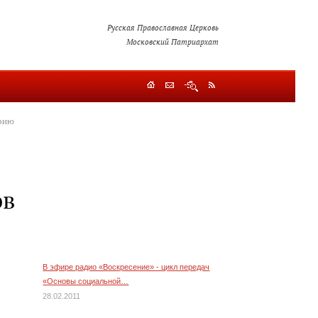
Русская Православная Церковь
Московский Патриархат
ерию
ов
В эфире радио «Воскресение» - цикл передач
«Основы социальной…
28.02.2011