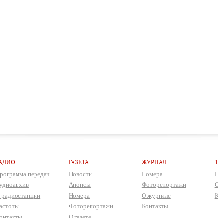
АДИО
ГАЗЕТА
ЖУРНАЛ
рограмма передач
Новости
Номера
П
удиоархив
Анонсы
Фоторепортажи
О
 радиостанции
Номера
О журнале
К
астоты
Фоторепортажи
Контакты
онтакты
О газете