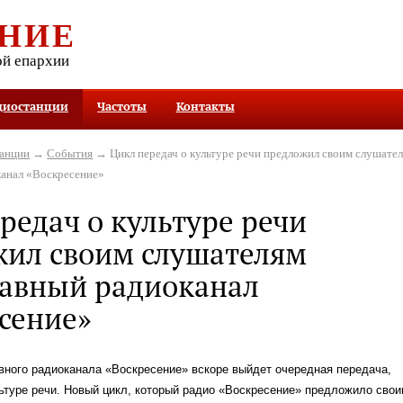
НИЕ
ой епархии
диостанции
Частоты
Контакты
танции
→
События
→ Цикл передач о культуре речи предложил своим слушате
канал «Воскресение»
редач о культуре речи
жил своим слушателям
лавный радиоканал
сение»
вного радиоканала «Воскресение» вскоре выйдет очередная передача,
ьтуре речи. Новый цикл, который радио «Воскресение» предложило свои