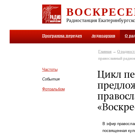
ВОСКРЕСЕ
Радиостанция Екатеринбургск
Программа передач
Аудиоархив
О ра
Главная
→
О радиос
православный радио
Частоты
Цикл пе
События
предло
Фотоальбом
правос
«Воскре
В эфир правосла
посвященная кул