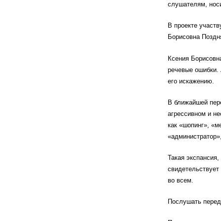
слушателям, носи
В проекте участв
Борисовна Поздн
Ксения Борисовн
речевые ошибки. 
его искажению.
В ближайшей пере
агрессивном и не
как «шопинг», «м
«администратор»,
Такая экспансия,
свидетельствует 
во всем.
Послушать переда