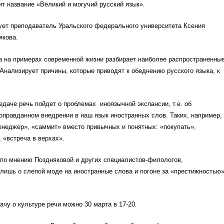
т название «Великий и могучий русский язык».
ует преподаватель Уральского федерального университета Ксения
якова.
а на примерах современной жизни разбирает наиболее распространенны
Анализирует причины, которые приводят к обеднению русского языка, к
даче речь пойдет о проблемах иноязычной экспансии, т.е. об
оправданном внедрении в наш язык иностранных слов. Таких, например,
енеджер», «саммит» вместо привычных и понятных: «покупать»,
 «встреча в верхах».
 по мнению Поздняковой и других специалистов-филологов,
лишь о слепой моде на иностранные слова и погоне за «престижностью
чу о культуре речи можно 30 марта в 17-20.