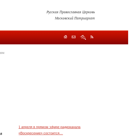
Русская Православная Церковь
Московский Патриархат
лям
1 апреля в прямом эфире радиоканала
«Воскресение» состоится…
м