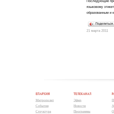
Последующие про
языковому этикет
образованным и 
Поделитьс
21 марта 2011
ЕПАРХИЯ
ТЕЛЕКАНАЛ
Р
Митрополит
Эфир
П
События
Новости
А
Структура
Программы
О