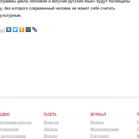
граммы цикла «Великий и могучий русский язык» будут посвящены
у, без которого современный человек не может себя считать
культурным.
я…
АДИО
ГАЗЕТА
ЖУРНАЛ
рограмма передач
Новости
Номера
П
удиоархив
Анонсы
Фоторепортажи
О
 радиостанции
Номера
О журнале
К