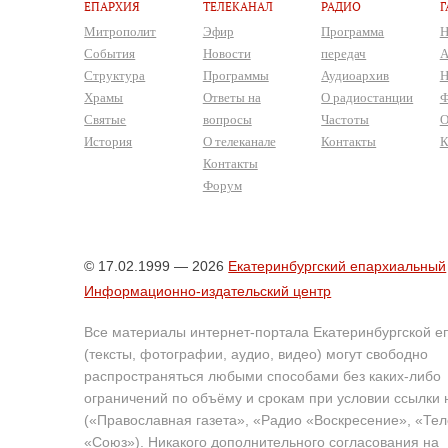
ЕПАРХИЯ
ТЕЛЕКАНАЛ
РАДИО
Г
Митрополит
Эфир
Программа
Н
События
Новости
передач
А
Структура
Программы
Аудиоархив
Н
Храмы
Ответы на
О радиостанции
Ф
Святые
вопросы
Частоты
О
История
О телеканале
Контакты
К
Контакты
Форум
© 17.02.1999 — 2026
Екатеринбургский епархиальный
Информационно-издательский центр
Все материалы интернет-портала Екатеринбургской е
(тексты, фотографии, аудио, видео) могут свободно
распространяться любыми способами без каких-либо
ограничений по объёму и срокам при условии ссылки 
(«Православная газета», «Радио «Воскресение», «Те
«Союз»). Никакого дополнительного согласования на