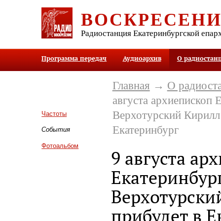
ВОСКРЕСЕН
Радиостанция Екатеринбургской епар
Программа передач
Аудиоархив
О радиостан
Главная
→
О радиост
августа архиепископ 
Верхотурский Кирилл
Частоты
Екатеринбург
События
Фотоальбом
9 августа ар
Екатеринбур
Верхотурски
прибудет в Е