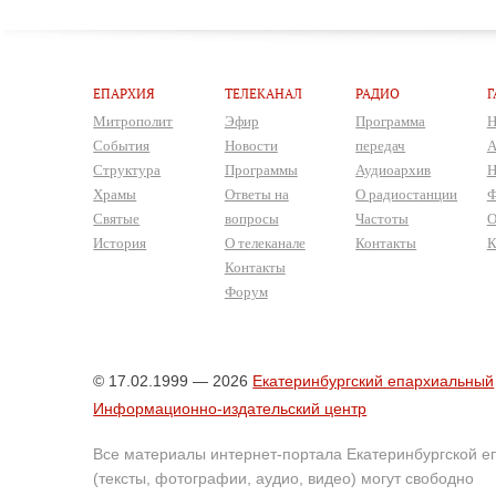
ЕПАРХИЯ
ТЕЛЕКАНАЛ
РАДИО
Г
Митрополит
Эфир
Программа
Н
События
Новости
передач
А
Структура
Программы
Аудиоархив
Н
Храмы
Ответы на
О радиостанции
Ф
Святые
вопросы
Частоты
О
История
О телеканале
Контакты
К
Контакты
Форум
© 17.02.1999 — 2026
Екатеринбургский епархиальный
Информационно-издательский центр
Все материалы интернет-портала Екатеринбургской е
(тексты, фотографии, аудио, видео) могут свободно