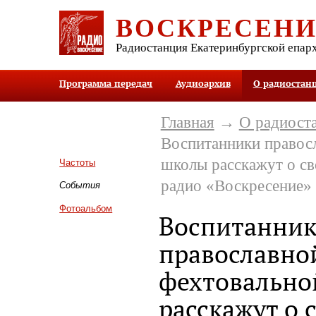
ВОСКРЕСЕН
Радиостанция Екатеринбургской епар
Программа передач
Аудиоархив
О радиостан
Главная
→
О радиост
Воспитанники правос
школы расскажут о св
Частоты
радио «Воскресение»
События
Фотоальбом
Воспитанни
православно
фехтовально
расскажут о 