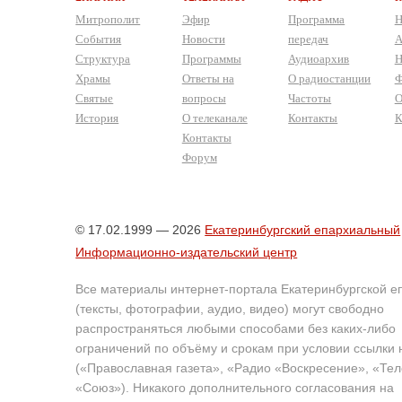
Митрополит
Эфир
Программа
Н
События
Новости
передач
А
Структура
Программы
Аудиоархив
Н
Храмы
Ответы на
О радиостанции
Ф
Святые
вопросы
Частоты
О
История
О телеканале
Контакты
К
Контакты
Форум
© 17.02.1999 — 2026
Екатеринбургский епархиальный
Информационно-издательский центр
Все материалы интернет-портала Екатеринбургской е
(тексты, фотографии, аудио, видео) могут свободно
распространяться любыми способами без каких-либо
ограничений по объёму и срокам при условии ссылки 
(«Православная газета», «Радио «Воскресение», «Те
«Союз»). Никакого дополнительного согласования на