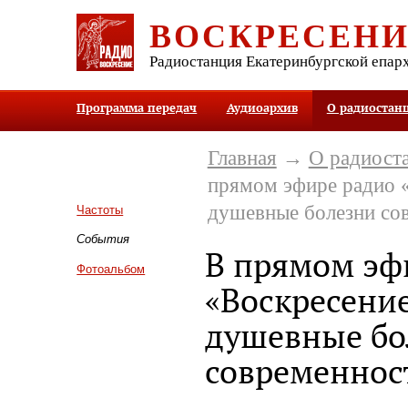
ВОСКРЕСЕН
Радиостанция Екатеринбургской епар
Программа передач
Аудиоархив
О радиостан
Главная
→
О радиост
прямом эфире радио 
душевные болезни со
Частоты
События
В прямом эф
Фотоальбом
«Воскресени
душевные бо
современнос