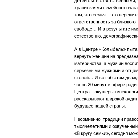
детей быть ответственными,
хранителями семейного очаг
том, что семья – это пережито
ответственность за близкого 
свободе… И в результате име
естественно, демографически
А в Центре «Колыбель» пытаю
вернуть женщин на предназн
материнства, а мужчин воспи
серьезными мужьями и отцами
стеной… И вот об этом дважд
часов 20 минут в эфире рад
Центра – акушеры-гинекологи
рассказывают широкой аудит
будущее нашей страны.
Несомненно, традиции правос
тысячелетиями и озвученный,
«В кругу семьи», сегодня мо