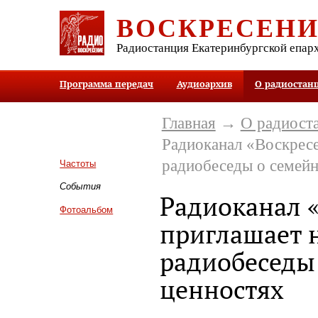
ВОСКРЕСЕН
Радиостанция Екатеринбургской епар
Программа передач
Аудиоархив
О радиостан
Главная
→
О радиост
Радиоканал «Воскресе
радиобеседы о семей
Частоты
События
Радиоканал 
Фотоальбом
приглашает 
радиобеседы
ценностях