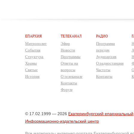
ЕПАРХИЯ
ТЕЛЕКАНАЛ
РАДИО
Г
Митрополит
Эфир
Программа
Н
События
Новости
передач
А
Структура
Программы
Аудиоархив
Н
Храмы
Ответы на
О радиостанции
Ф
Святые
вопросы
Частоты
О
История
О телеканале
Контакты
К
Контакты
Форум
© 17.02.1999 — 2026
Екатеринбургский епархиальный
Информационно-издательский центр
Все материалы интернет-портала Екатеринбургской е