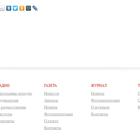
я…
АДИО
ГАЗЕТА
ЖУРНАЛ
рограмма передач
Новости
Номера
П
удиоархив
Анонсы
Фоторепортажи
О
 радиостанции
Номера
О журнале
К
астоты
Фоторепортажи
Контакты
онтакты
О газете
Контакты