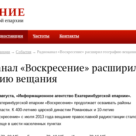
НИЕ
ой епархии
диостанции
Частоты
Контакты
танции
→
События
→ Радиоканал «Воскресение» расширил географию вещани
нал «Воскресение» расшири
фию вещания
 августа, «Информационное агентство Екатеринбургской епархии».
атеринбургской епархии «Воскресение» продолжает осваивать районы
асти. К 400-летнию царской династии Романовых и 10-летию
скресение» с июля 2013 года вещание православной радиостанции стал
еще в шести населенных пунктах