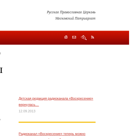
Русская Православная Церковь
Московский Патриархат
я
л
Детская редакция радиоканала «Воскресение»
вернулась…
12.09.2013
о
Радиоканал «Воскресение» теперь можно