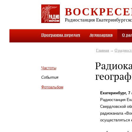
ВОСКРЕСЕ
Радиостанция Екатеринбургск
Программа передач
Аудиоархив
О ра
Главная
→
О радиос
Радиока
Частоты
геогра
События
Фотоальбом
Екатеринбург, 7
Радиостанция Ек
Свердловской обл
радиоканала «Во
осуществляться 