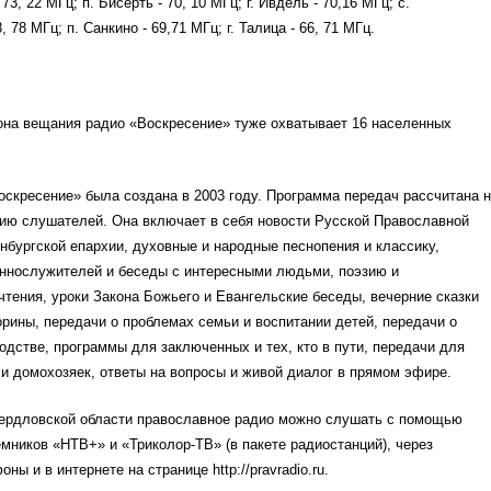
 73, 22 МГц; п. Бисерть - 70, 10 МГц; г. Ивдель - 70,16 МГц; с.
, 78 МГц; п. Санкино - 69,71 МГц; г. Талица - 66, 71 МГц.
она вещания радио «Воскресение» туже охватывает 16 населенных
скресение» была создана в 2003 году. Программа передач рассчитана 
ию слушателей. Она включает в себя новости Русской Православной
нбургской епархии, духовные и народные песнопения и классику,
ннослужителей и беседы с интересными людьми, поэзию и
тения, уроки Закона Божьего и Евангельские беседы, вечерние сказки
орины, передачи о проблемах семьи и воспитании детей, передачи о
одстве, программы для заключенных и тех, кто в пути, передачи для
 домохозяек, ответы на вопросы и живой диалог в прямом эфире.
ердловской области православное радио можно слушать с помощью
мников «НТВ+» и «Триколор-ТВ» (в пакете радиостанций), через
ы и в интернете на странице http://pravradio.ru.