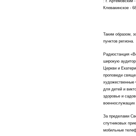
: г. Артемовский -
Клевакинское - 68
Таким образом, з
пунктов региона.
Радиостанция «Во
широкую аудитор
Церкви и Екатери
проповеди свяще
художественные ч
для детей и викт
здоровье и садов
военнослужащих и
За пределами Св
спутниковых прие
мобильные телефон