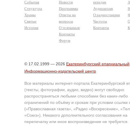
События
Новости
передач
А
Структура
Программы
Аудиоархив
Н
Храмы
Ответы на
О радиостанции
Ф
Святые
вопросы
Частоты
О
История
О телеканале
Контакты
К
Контакты
Форум
© 17.02.1999 — 2026
Екатеринбургский епархиальный
Информационно-издательский центр
Все материалы интернет-портала Екатеринбургской е
(тексты, фотографии, аудио, видео) могут свободно
распространяться любыми способами без каких-либо
ограничений по объёму и срокам при условии ссылки 
(«Православная газета», «Радио «Воскресение», «Те
«Союз»). Никакого дополнительного согласования на
перепечатку или иное воспроизведение не требуется.