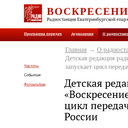
ВОСКРЕСЕН
Радиостанция Екатеринбургской епар
Программа передач
Аудиоархив
О радиостан
Главная
→
О радиост
Детская редакция рад
запускает цикл переда
Частоты
События
Детская ред
Фотоальбом
«Воскресение
цикл передач
России