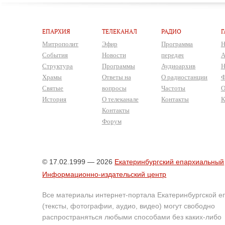
ЕПАРХИЯ
ТЕЛЕКАНАЛ
РАДИО
Г
Митрополит
Эфир
Программа
Н
События
Новости
передач
А
Структура
Программы
Аудиоархив
Н
Храмы
Ответы на
О радиостанции
Ф
Святые
вопросы
Частоты
О
История
О телеканале
Контакты
К
Контакты
Форум
© 17.02.1999 — 2026
Екатеринбургский епархиальный
Информационно-издательский центр
Все материалы интернет-портала Екатеринбургской е
(тексты, фотографии, аудио, видео) могут свободно
распространяться любыми способами без каких-либо