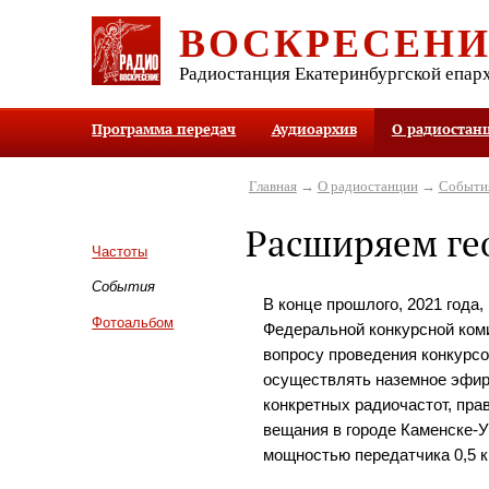
ВОСКРЕСЕН
Радиостанция Екатеринбургской епар
Программа передач
Аудиоархив
О радиостан
Главная
→
О радиостанции
→
Событи
Расширяем ге
Частоты
События
В конце прошлого, 2021 года,
Фотоальбом
Федеральной конкурсной ком
вопросу проведения конкурсо
осуществлять наземное эфир
конкретных радиочастот, пра
вещания в городе Каменске-У
мощностью передатчика 0,5 к