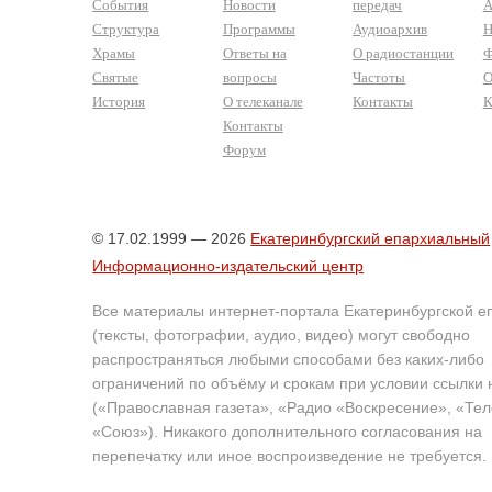
События
Новости
передач
А
Структура
Программы
Аудиоархив
Н
Храмы
Ответы на
О радиостанции
Ф
Святые
вопросы
Частоты
О
История
О телеканале
Контакты
К
Контакты
Форум
© 17.02.1999 — 2026
Екатеринбургский епархиальный
Информационно-издательский центр
Все материалы интернет-портала Екатеринбургской е
(тексты, фотографии, аудио, видео) могут свободно
распространяться любыми способами без каких-либо
ограничений по объёму и срокам при условии ссылки 
(«Православная газета», «Радио «Воскресение», «Те
«Союз»). Никакого дополнительного согласования на
перепечатку или иное воспроизведение не требуется.