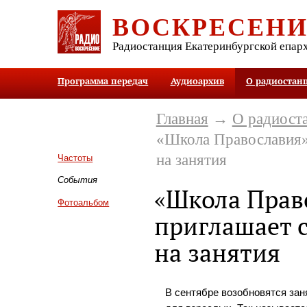
ВОСКРЕСЕН
Радиостанция Екатеринбургской епар
Программа передач
Аудиоархив
О радиостан
Главная
→
О радиост
«Школа Православия»
на занятия
Частоты
События
«Школа Прав
Фотоальбом
приглашает 
на занятия
В сентябре возобновятся за