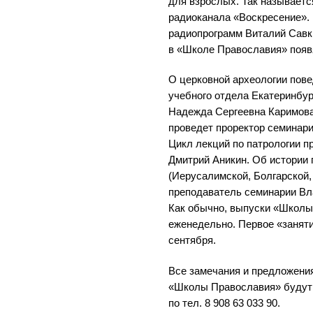
для взрослых. Так называетс
радиоканала «Воскресение». 
радиопрограмм Виталий Савк
в «Школе Православия» появ
О церковной археологии пов
учебного отдела Екатеринбу
Надежда Сергеевна Каримова
проведет проректор семинари
Цикл лекций по патрологии п
Дмитрий Аникин. Об истории
(Иерусалимской, Болгарской,
преподаватель семинарии Вл
Как обычно, выпуски «Школы
еженедельно. Первое «занят
сентября.
Все замечания и предложени
«Школы Православия» будут 
по тел. 8 908 63 033 90.