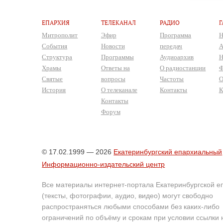
ЕПАРХИЯ
ТЕЛЕКАНАЛ
РАДИО
Г
Митрополит
Эфир
Программа
Н
События
Новости
передач
А
Структура
Программы
Аудиоархив
Н
Храмы
Ответы на
О радиостанции
Ф
Святые
вопросы
Частоты
О
История
О телеканале
Контакты
К
Контакты
Форум
© 17.02.1999 — 2026
Екатеринбургский епархиальный
Информационно-издательский центр
Все материалы интернет-портала Екатеринбургской е
(тексты, фотографии, аудио, видео) могут свободно
распространяться любыми способами без каких-либо
ограничений по объёму и срокам при условии ссылки 