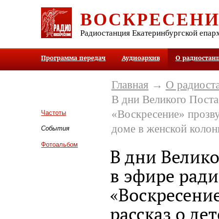
ВОСКРЕСЕН
Радиостанция Екатеринбургской епар
Программа передач
Аудиоархив
О радиостан
Главная
→
О радиост
В дни Великого Поста
«Воскресение» прозву
Частоты
доме в женской колон
События
Фотоальбом
В дни Велико
в эфире ради
«Воскресени
рассказ о де