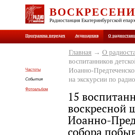
ВОСКРЕСЕН
Радиостанция Екатеринбургской епар
Программа передач
Аудиоархив
О радиостан
Главная
→
О радиост
воспитанников детск
Иоанно-Предтеченско
Частоты
на экскурсии по ради
События
Фотоальбом
15 воспитан
воскресной 
Иоанно-Пред
собора побы