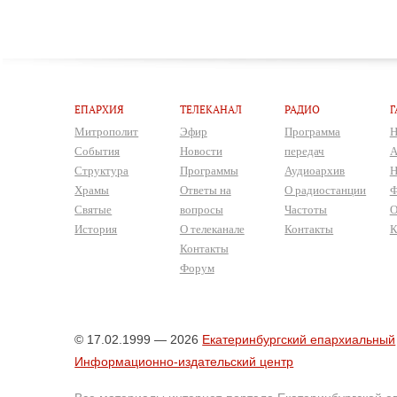
ЕПАРХИЯ
ТЕЛЕКАНАЛ
РАДИО
Г
Митрополит
Эфир
Программа
Н
События
Новости
передач
А
Структура
Программы
Аудиоархив
Н
Храмы
Ответы на
О радиостанции
Ф
Святые
вопросы
Частоты
О
История
О телеканале
Контакты
К
Контакты
Форум
© 17.02.1999 — 2026
Екатеринбургский епархиальный
Информационно-издательский центр