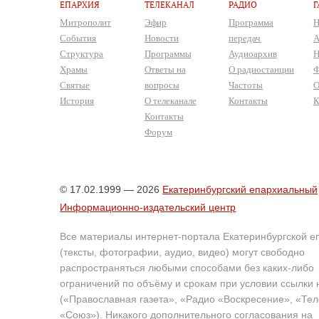
ЕПАРХИЯ
ТЕЛЕКАНАЛ
РАДИО
Г
Митрополит
Эфир
Программа
Н
События
Новости
передач
А
Структура
Программы
Аудиоархив
Н
Храмы
Ответы на
О радиостанции
Ф
Святые
вопросы
Частоты
О
История
О телеканале
Контакты
К
Контакты
Форум
© 17.02.1999 — 2026
Екатеринбургский епархиальный
Информационно-издательский центр
Все материалы интернет-портала Екатеринбургской е
(тексты, фотографии, аудио, видео) могут свободно
распространяться любыми способами без каких-либо
ограничений по объёму и срокам при условии ссылки 
(«Православная газета», «Радио «Воскресение», «Те
«Союз»). Никакого дополнительного согласования на