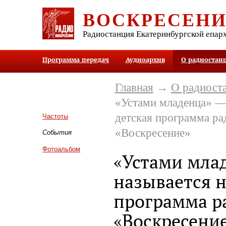
ВОСКРЕСЕН
Радиостанция Екатеринбургской епар
Программа передач
Аудиоархив
О радиостан
Главная
→
О радиост
«Устами младенца» — 
детская программа ра
Частоты
«Воскресение»
События
Фотоальбом
«Устами мла
называется н
программа р
«Воскресени