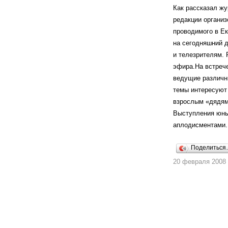
Как рассказал жу
редакции органи
проводимого в Е
на сегодняшний 
и телезрителям.
эфира.На встреч
ведущие различны
темы интересуют
взрослым «дядям 
Выступления юны
аплодисментами.
Поделитьс
20 февраля 2008