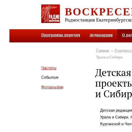
ВОСКРЕСЕ
Радиостанция Екатеринбургск
Программа передач
Аудиоархив
О ра
Главная
→
О радиос
Урала и Сибири
Частоты
Детская
События
проекты
Фотоальбом
и Сиби
Детская редакци
Урала и Сибири.
Курганской и Чел