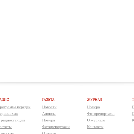
АДИО
ГАЗЕТА
ЖУРНАЛ
рограмма передач
Новости
Номера
П
удиоархив
Анонсы
Фоторепортажи
О
 радиостанции
Номера
О журнале
К
астоты
Фоторепортажи
Контакты
онтакты
О газете