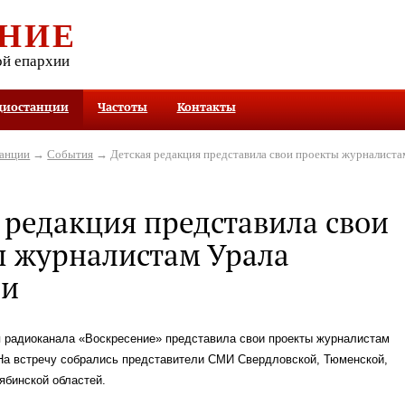
НИЕ
ой епархии
диостанции
Частоты
Контакты
танции
→
События
→ Детская редакция представила свои проекты журналиста
 редакция представила свои
 журналистам Урала
ри
я радиоканала «Воскресение» представила свои проекты журналистам
 На встречу собрались представители СМИ Свердловской, Тюменской,
ябинской областей.