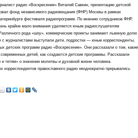
рналист радио «Воскресение» Виталий Савкин, презентацию детской
зовал фонд независимого радиовещания (ФНР) Москвы в рамках
катеринбурге фестиваля радиопрограмм. По мнению сотрудников ФНР,
день крайне мало внимания уделяется юным радиослушателям
 Различного рода «шоу», коммерческие проекты занимают львиную долю
е с журналистами выступали дети, подростки — юные корреспонденты,
х детских программ радио «Воскресение». Они рассказали о том, какие
 современных детей, как создаются детские программы. Рассказали
и тетям» о значении молитвы и духовной жизни человека.
х корреспондентов православного радио неоднократно прерывались
я…