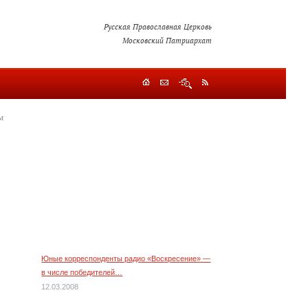
Русская Православная Церковь
Московский Патриархат
м
Юные корреспонденты радио «Воскресение» —
в числе победителей…
12.03.2008