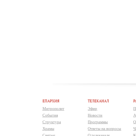
ЕПАРХИЯ
ТЕЛЕКАНАЛ
Р
Митрополит
Эфир
П
События
Новости
А
Структура
Программы
О
Храмы
Ответы на вопросы
Ч
Святые
О телеканале
К