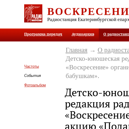
ВОСКРЕСЕН
Радиостанция Екатеринбургской епар
Программа передач
Аудиоархив
О радиостан
Главная
→
О радиост
Детско-юношеская ре
«Воскресение» орган
Частоты
бабушкам».
События
Фотоальбом
Детско-юнош
редакция ра
«Воскресение
акцию «Пода