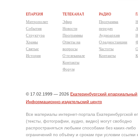
ЕПАРХИЯ
ТЕЛЕКАНАЛ
РАДИО
Г
Митрополит
Эфир
Программа
Н
События
Новости
передач
А
Структура
Программы
Аудиоархив
Н
Храмы
Ответы на
О радиостанции
Ф
Святые
вопросы
Частоты
О
История
О телеканале
Контакты
К
Контакты
Форум
© 17.02.1999 — 2026
Екатеринбургский епархиальный
Информационно-издательский центр
Все материалы интернет-портала Екатеринбургской е
(тексты, фотографии, аудио, видео) могут свободно
распространяться любыми способами без каких-либо
ограничений по объёму и срокам при условии ссылки 