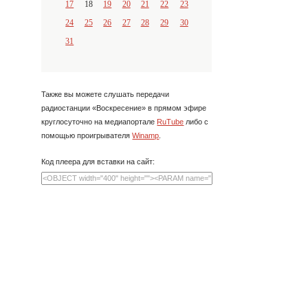
17
18
19
20
21
22
23
24
25
26
27
28
29
30
31
Также вы можете слушать передачи
радиостанции «Воскресение» в прямом эфире
круглосуточно на медиапортале
RuTube
либо с
помощью проигрывателя
Winamp
.
Код плеера для вставки на сайт: