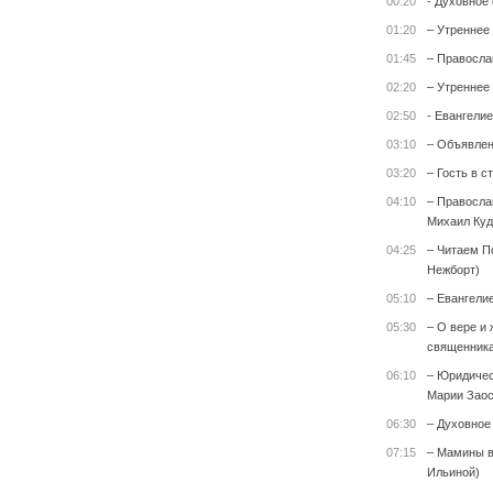
00:20
- Духовное
01:20
– Утреннее
01:45
– Правосла
02:20
– Утреннее
02:50
- Евангелие
03:10
– Объявле
03:20
– Гость в с
04:10
– Правосла
Михаил Куд
04:25
– Читаем П
Нежборт)
05:10
– Евангели
05:30
– О вере и 
священника
06:10
– Юридичес
Марии Заос
06:30
– Духовное
07:15
– Мамины в
Ильиной)