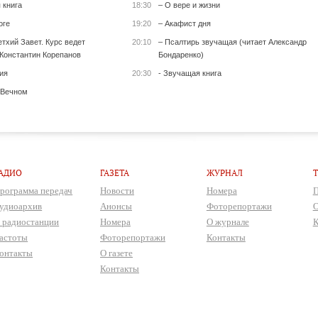
 книга
18:30
– О вере и жизни
оге
19:20
– Акафист дня
тхий Завет. Курс ведет
20:10
– Псалтирь звучащая (читает Александр
Константин Корепанов
Бондаренко)
ия
20:30
- Звучащая книга
 Вечном
АДИО
ГАЗЕТА
ЖУРНАЛ
рограмма передач
Новости
Номера
П
удиоархив
Анонсы
Фоторепортажи
О
 радиостанции
Номера
О журнале
К
астоты
Фоторепортажи
Контакты
онтакты
О газете
Контакты