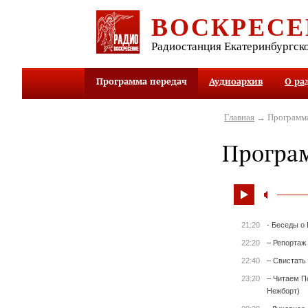
ВОСКРЕСЕ
Радиостанция Екатеринбургск
Программа передач
Аудиоархив
О ра
Главная
→ Программа
Програ
21:20
- Беседы о
22:20
– Репортаж
22:40
– Свистать 
23:20
– Читаем П
Нежборт)