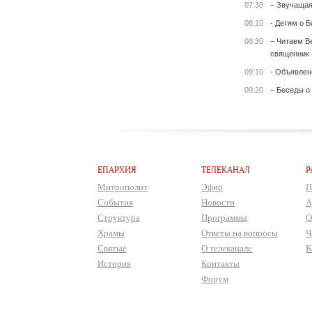
07:30
– Звучащая
08:10
- Детям о Б
08:30
– Читаем Ве
священник 
09:10
- Объявлен
09:20
– Беседы о
ЕПАРХИЯ
ТЕЛЕКАНАЛ
Р
Митрополит
Эфир
П
События
Новости
А
Структура
Программы
О
Храмы
Ответы на вопросы
Ч
Святые
О телеканале
К
История
Контакты
Форум