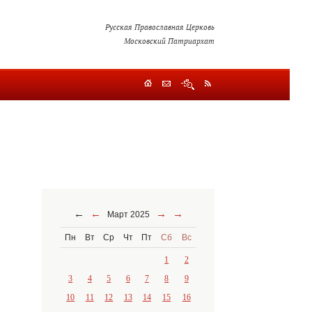
Русская Православная Церковь
Московский Патриархат
←
←
→
→
Март 2025
Пн
Вт
Ср
Чт
Пт
Сб
Вс
1
2
3
4
5
6
7
8
9
10
11
12
13
14
15
16