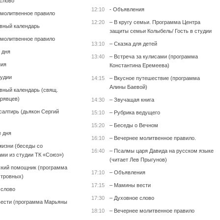
 слово
12:10
- Объявления
 молитвенное правило
12:20
– В кругу семьи. Программа Центра
вный календарь
защиты семьи Колыбель/ Гость в студии
 молитвенное правило
13:10
– Сказка для детей
 дня
13:40
– Встреча за кулисами (программа
ния
Константина Еремеева)
тудии
14:15
– Вкусное путешествие (программа
Алины Баевой)
вный календарь (свящ.
рявцев)
14:30
– Звучащая книга
салтирь (дьякон Сергий
15:10
– Рубрика ведущего
15:20
– Беседы о Вечном
е дня
16:10
– Вечернее молитвенное правило.
жизни (беседы со
16:40
– Псалмы царя Давида на русском языке
ми из студии ТК «Союз»)
(читает Лев Прыгунов)
кий помощник (программа
17:10
– Объявления
тровных)
17:15
– Мамины вести
 слово
17:30
– Духовное слово
ести (программа Марьяны
18:10
– Вечернее молитвенное правило