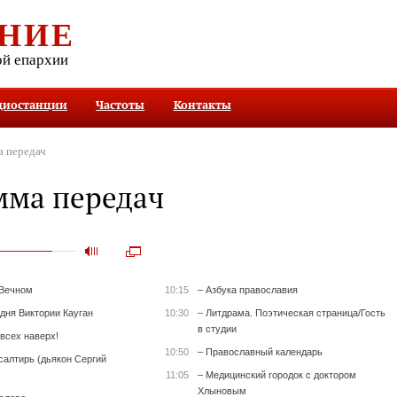
НИЕ
ой епархии
диостанции
Частоты
Контакты
 передач
мма передач
 Вечном
10:15
– Азбука православия
 дня Виктории Кауган
10:30
– Литдрама. Поэтическая страница/Гость
в студии
всех наверх!
10:50
– Православный календарь
салтирь (дьякон Сергий
11:05
– Медицинский городок с доктором
Хлыновым