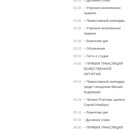
00:20
– Духовное слово
01:20
– Утреннее молитвенное
правило
01:45
– Православный календарь
02:20
– Утреннее молитвенное
правило
02:50
– Евангелие дня
03:10
– Объявления
03:20
– Гость в студии
04:00
– ПРЯМАЯ ТРАНСЛЯЦИЯ
БОЖЕСТВЕННОЙ
ЛИТУРГИИ
04:10
– Православный календарь
(ведет священник Михаил
Кудрявцев)
04:25
– Читаем Псалтирь (дьякон
Сергий Нежборт)
05:10
– Евангелие дня
05:30
- Духовное слово
06:00
– ПРЯМАЯ ТРАНСЛЯЦИЯ