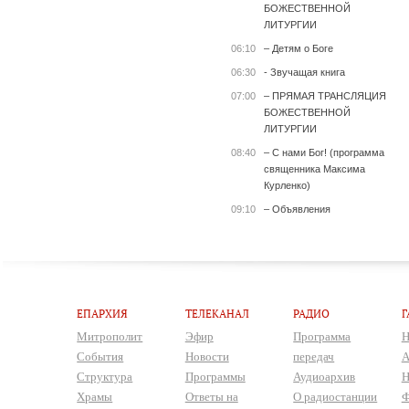
БОЖЕСТВЕННОЙ
ЛИТУРГИИ
06:10
– Детям о Боге
06:30
- Звучащая книга
07:00
– ПРЯМАЯ ТРАНСЛЯЦИЯ
БОЖЕСТВЕННОЙ
ЛИТУРГИИ
08:40
– С нами Бог! (программа
священника Максима
Курленко)
09:10
– Объявления
ЕПАРХИЯ
ТЕЛЕКАНАЛ
РАДИО
Г
Митрополит
Эфир
Программа
Н
События
Новости
передач
А
Структура
Программы
Аудиоархив
Н
Храмы
Ответы на
О радиостанции
Ф