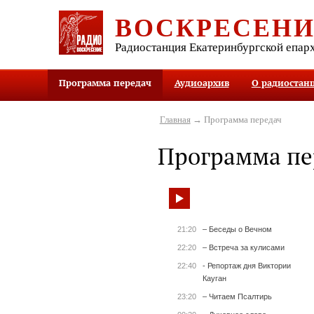
ВОСКРЕСЕН
Радиостанция Екатеринбургской епар
Программа передач
Аудиоархив
О радиостан
Главная
→ Программа передач
Программа пе
21:20
– Беседы о Вечном
22:20
– Встреча за кулисами
22:40
- Репортаж дня Виктории
Кауган
23:20
– Читаем Псалтирь