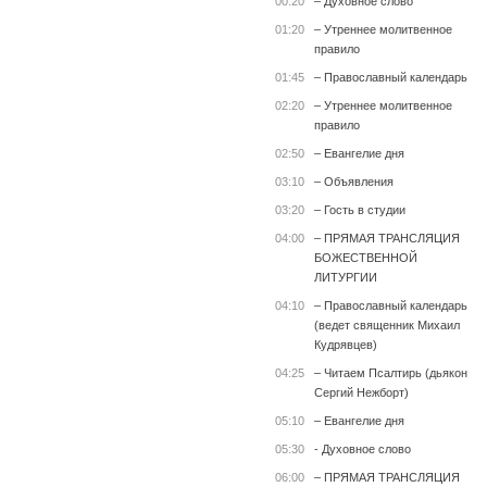
00:20
– Духовное слово
01:20
– Утреннее молитвенное
правило
01:45
– Православный календарь
02:20
– Утреннее молитвенное
правило
02:50
– Евангелие дня
03:10
– Объявления
03:20
– Гость в студии
04:00
– ПРЯМАЯ ТРАНСЛЯЦИЯ
БОЖЕСТВЕННОЙ
ЛИТУРГИИ
04:10
– Православный календарь
(ведет священник Михаил
Кудрявцев)
04:25
– Читаем Псалтирь (дьякон
Сергий Нежборт)
05:10
– Евангелие дня
05:30
- Духовное слово
06:00
– ПРЯМАЯ ТРАНСЛЯЦИЯ