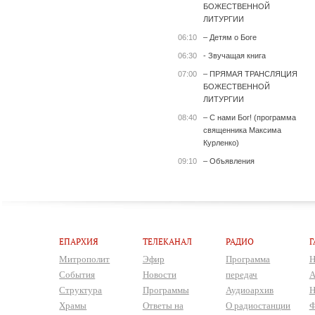
БОЖЕСТВЕННОЙ
ЛИТУРГИИ
06:10
– Детям о Боге
06:30
- Звучащая книга
07:00
– ПРЯМАЯ ТРАНСЛЯЦИЯ
БОЖЕСТВЕННОЙ
ЛИТУРГИИ
08:40
– С нами Бог! (программа
священника Максима
Курленко)
09:10
– Объявления
ЕПАРХИЯ
ТЕЛЕКАНАЛ
РАДИО
Г
Митрополит
Эфир
Программа
Н
События
Новости
передач
А
Структура
Программы
Аудиоархив
Н
Храмы
Ответы на
О радиостанции
Ф