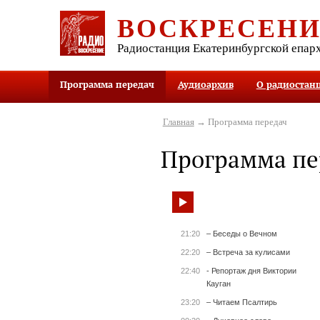
ВОСКРЕСЕН
Радиостанция Екатеринбургской епар
Программа передач
Аудиоархив
О радиостан
Главная
→ Программа передач
Программа пе
21:20
– Беседы о Вечном
22:20
– Встреча за кулисами
22:40
- Репортаж дня Виктории
Кауган
23:20
– Читаем Псалтирь