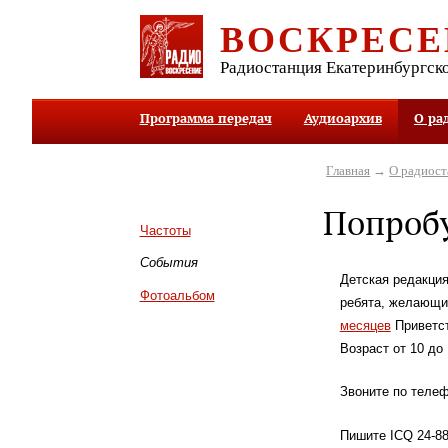
ВОСКРЕСЕ
Радиостанция Екатеринбургск
Программа передач
Аудиоархив
О ра
Главная
→
О радиос
Попробу
Частоты
События
Детская редакци
Фотоальбом
ребята, желающие
месяцев
Приветст
Возраст от 10 до 
Звоните по телеф
Пишите ICQ 24-88