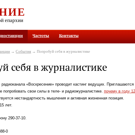
НИЕ
ой епархии
диостанции
Частоты
Контакты
танции
→
События
→ Попробуй себя в журналистике
й себя в журналистике
я радиоканала «Воскресение» проводит кастинг ведущих. Приглашаются
 попробовать свои силы в теле- и радиожурналистике.
почему в году 1
вуется нестандартность мышления и активная жизненная позиция.
15 лет.
ону 290-37-10.
88-0