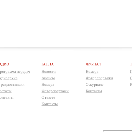
АДИО
ГАЗЕТА
ЖУРНАЛ
рограмма передач
Новости
Номера
П
удиоархив
Анонсы
Фоторепортажи
О
 радиостанции
Номера
О журнале
К
астоты
Фоторепортажи
Контакты
онтакты
О газете
Контакты