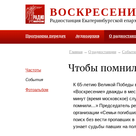
ВОСКРЕСЕН
Радиостанция Екатеринбургской епар
Программа передач
Аудиоархив
О радиостан
Главная
→
О радиостанции
→
Событи
Чтобы помни
Частоты
События
К 65-летию Великой Победы 
Фотоальбом
«Воскресение» дважды в меся
минут (время московское) с
помнили…» Председатель ре
организации «Семьи погибши
поиск без вести пропавших в
узнает судьбы павших на пол