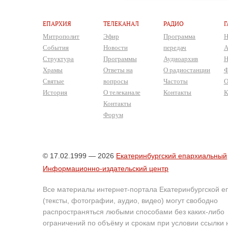
ЕПАРХИЯ
ТЕЛЕКАНАЛ
РАДИО
Г
Митрополит
Эфир
Программа
Н
События
Новости
передач
А
Структура
Программы
Аудиоархив
Н
Храмы
Ответы на
О радиостанции
Ф
Святые
вопросы
Частоты
О
История
О телеканале
Контакты
К
Контакты
Форум
© 17.02.1999 — 2026
Екатеринбургский епархиальный
Информационно-издательский центр
Все материалы интернет-портала Екатеринбургской е
(тексты, фотографии, аудио, видео) могут свободно
распространяться любыми способами без каких-либо
ограничений по объёму и срокам при условии ссылки 