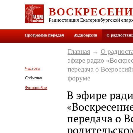
ВОСКРЕСЕН
Радиостанция Екатеринбургской епар
Программа передач
Аудиоархив
О радиостан
Главная
→
О радиост
эфире радио «Воскре
передача о Всероссий
Частоты
форуме
События
Фотоальбом
В эфире рад
«Воскресени
передача о 
родительско